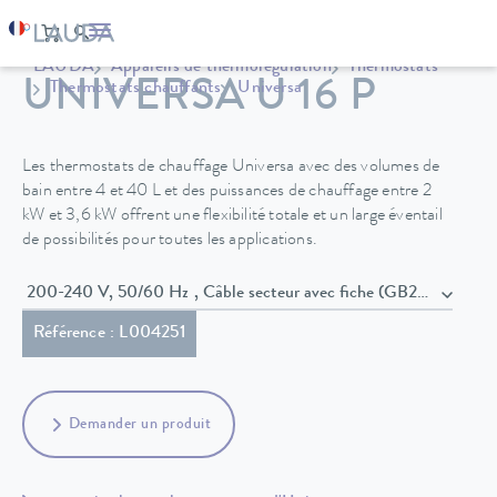
LAUDA
Appareils de thermorégulation
Thermostats
UNIVERSA U 16 P
Thermostats chauffants
Universa
Les thermostats de chauffage Universa avec des volumes de
bain entre 4 et 40 L et des puissances de chauffage entre 2
kW et 3,6 kW offrent une flexibilité totale et un large éventail
de possibilités pour toutes les applications.
200-240 V, 50/60 Hz , Câble secteur avec fiche (GB2099, 1593
Référence : L004251
Demander un produit