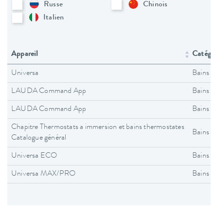
Russe
Chinois
Italien
Appareil
Catégori
Universa
Bains t
LAUDA Command App
Bains t
LAUDA Command App
Bains t
Chapitre Thermostats a immersion et bains thermostates
Bains t
Catalogue général
Universa ECO
Bains t
Universa MAX/PRO
Bains t