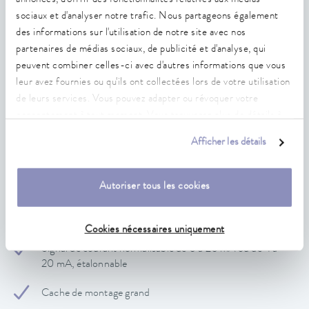
pompes
sociaux et d'analyser notre trafic. Nous partageons également
L'étendue des fonctions dépend du thermorégulateur
des informations sur l'utilisation de notre site avec nos
partenaires de médias sociaux, de publicité et d'analyse, qui
Deux entrées de signal, deux sorties de signal
peuvent combiner celles-ci avec d'autres informations que vous
leur avez fournies ou qu'ils ont collectées lors de votre utilisation
Fiche de connexion correspondante EQS 057 (non
de leurs services. Vous pouvez adapter ou révoquer votre
fournie)
consentement à tout moment. Vous trouverez plus de détails à
Compatible avec les thermorégulateurs LAUDA actuels
qui disposent de compartiments modulaires libres
ce sujet dans notre
déclaration de protection des données
.
Afficher les détails
Plage de tension normalisable de 0 à 10 V, étalonnable
Autoriser tous les cookies
Sortie de tension 20 V, max. 0,1 A, pour l'alimentation de
capteurs externes ou de convertisseurs de mesure
Mise à jour du logiciel possible via le thermorégulateur
Cookies nécessaires uniquement
Signal de courant normalisable de 0 à 20 mA ou de 4 à
20 mA, étalonnable
Cache de montage grand