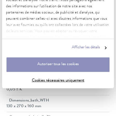
sociaux et d'analyser notre trafic. Nous partageons également
des informations sur l'utilisation de notre site avec nos
Plage de température de fonctionnement
partenaires de médias sociaux, de publicité et d'analyse, qui
35 ... 100 °C
peuvent combiner celles-ci avec d'autres informations que vous
leur avez fournies ou qu'ils ont collectées lors de votre utilisation
Plage de température de fonctionnement avec
de leurs services. Vous pouvez adapter ou révoquer votre
refroidissement à l'eau
consentement à tout moment. Vous trouverez plus de détails à
20 ... 100 °C
ce sujet dans notre
déclaration de protection des données
.
Afficher les détails
Plage de température de fonctionnement
-30 ... 100 °C
Autoriser tous les cookies
Plage de température ambiante
5 ... 40 °C
Cookies nécessaires uniquement
Constance de la température
0,05 ± K
Dimensions_bath_WTH
130 x 270 x 160 mm