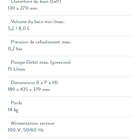
Ouverture du bain (LxP)
130 x 270 mm
Volume du bain min./max.
5,2 / 8,0 L
Pression de refoulement max.
0,2 bar
Pompe Débit max. (pression)
15 L/min
Dimensions (l x P x H)
189 x 435 x 379 mm
Poids
14 kg
Alimentation secteur
100 V; 50/60 Hz