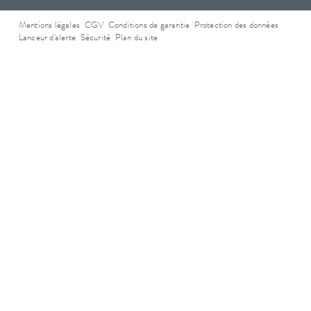
Mentions légales
CGV
Conditions de garantie
Protection des données
Lanceur d'alerte
Sécurité
Plan du site