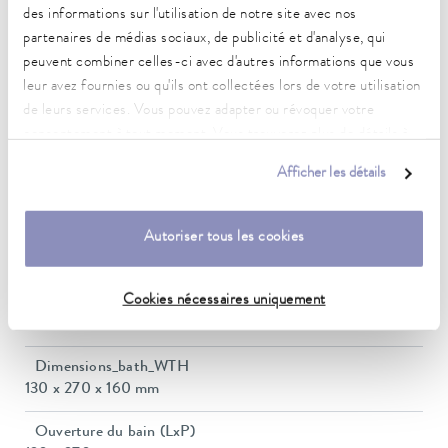
-30 ... 100 °C
des informations sur l'utilisation de notre site avec nos
partenaires de médias sociaux, de publicité et d'analyse, qui
Plage de température ambiante
peuvent combiner celles-ci avec d'autres informations que vous
5 ... 40 °C
leur avez fournies ou qu'ils ont collectées lors de votre utilisation
Constance de la température
de leurs services. Vous pouvez adapter ou révoquer votre
0,05 ± K
consentement à tout moment. Vous trouverez plus de détails à
ce sujet dans notre
déclaration de protection des données
.
Heating_range
Afficher les détails
0.9 ... 1.4 kW
Puissance absorbée max.
Autoriser tous les cookies
1,5 kW
Cookies nécessaires uniquement
Consommation de courant
12 A
Dimensions_bath_WTH
130 x 270 x 160 mm
Ouverture du bain (LxP)