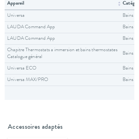
Appareil
Catégori
Universa
Bains t
LAUDA Command App
Bains t
LAUDA Command App
Bains t
Chapitre Thermostats a immersion et bains thermostates
Bains t
Catalogue général
Universa ECO
Bains t
Universa MAX/PRO
Bains t
Accessoires adaptés