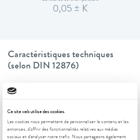
0,05 ± K
Caractéristiques techniques
(selon DIN 12876)
Plage de température de fonctionnement
35 ... 100 °C
Plage de température de fonctionnement avec
Ce site web utilise des cookies.
refroidissement à l'eau
20 ... 100 °C
Les cookies nous permettent de personnaliser le contenu et les
annonces, d'offrir des fonctionnalités relatives aux médias
Plage de température de fonctionnement
sociaux et d'analyser notre trafic. Nous partageons également