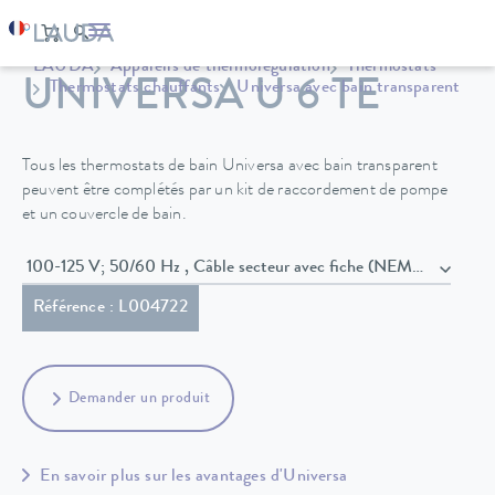
LAUDA
Appareils de thermorégulation
Thermostats
UNIVERSA U 6 TE
Thermostats chauffants
Universa avec bain transparent
Tous les thermostats de bain Universa avec bain transparent
peuvent être complétés par un kit de raccordement de pompe
et un couvercle de bain.
100-125 V; 50/60 Hz , Câble secteur avec fiche (NEMA 5-15P)
Référence : L004722
Demander un produit
En savoir plus sur les avantages d'Universa