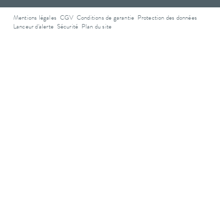
Mentions légales
CGV
Conditions de garantie
Protection des données
Lanceur d'alerte
Sécurité
Plan du site