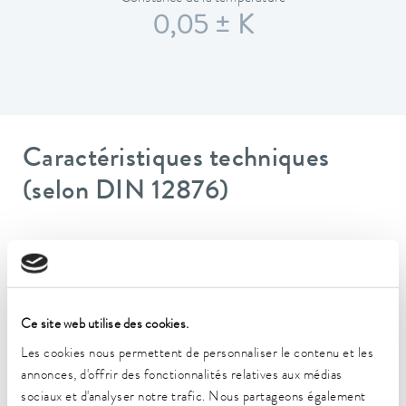
0,05 ± K
Caractéristiques techniques
(selon DIN 12876)
Plage de température de fonctionnement
35 ... 100 °C
Plage de température de fonctionnement avec
Ce site web utilise des cookies.
refroidissement à l'eau
20 ... 100 °C
Les cookies nous permettent de personnaliser le contenu et les
annonces, d'offrir des fonctionnalités relatives aux médias
Plage de température de fonctionnement
sociaux et d'analyser notre trafic. Nous partageons également