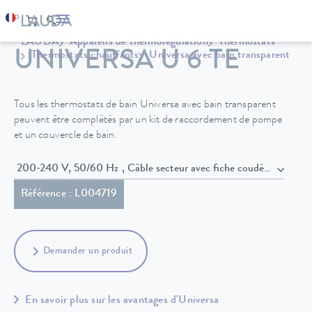
LAUDA
Appareils de thermorégulation
Thermostats
UNIVERSA U 6 TE
Thermostats chauffants
Universa avec bain transparent
Tous les thermostats de bain Universa avec bain transparent
peuvent être complétés par un kit de raccordement de pompe
et un couvercle de bain.
200-240 V, 50/60 Hz , Câble secteur avec fiche coudée (BS1363
Référence : L004719
Demander un produit
En savoir plus sur les avantages d'Universa