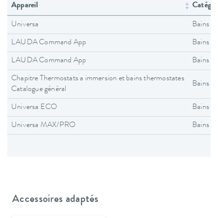
Appareil
Catégori
Universa
Bains t
LAUDA Command App
Bains t
LAUDA Command App
Bains t
Chapitre Thermostats a immersion et bains thermostates
Bains t
Catalogue général
Universa ECO
Bains t
Universa MAX/PRO
Bains t
Accessoires adaptés