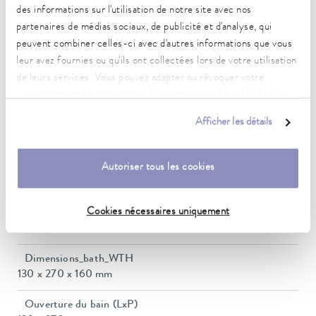
-30 ... 100 °C
des informations sur l'utilisation de notre site avec nos
partenaires de médias sociaux, de publicité et d'analyse, qui
Plage de température ambiante
peuvent combiner celles-ci avec d'autres informations que vous
5 ... 40 °C
leur avez fournies ou qu'ils ont collectées lors de votre utilisation
Constance de la température
de leurs services. Vous pouvez adapter ou révoquer votre
0,05 ± K
consentement à tout moment. Vous trouverez plus de détails à
ce sujet dans notre
déclaration de protection des données
.
Heating_range
Afficher les détails
1.6 ... 2.2 kW
Puissance absorbée max.
Autoriser tous les cookies
2,4 kW
Cookies nécessaires uniquement
Consommation de courant
10 A
Dimensions_bath_WTH
130 x 270 x 160 mm
Ouverture du bain (LxP)