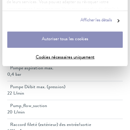
de leurs services. Vous pouvez adapter ou révoquer votre
consentement à tout moment. Vous trouverez plus de détails à
Puissance absorbée max.
ce sujet dans notre
déclaration de protection des données
.
3,5 kW
Afficher les détails
Consommation de courant
16 A
Autoriser tous les cookies
Pression de refoulement max.
0,7 bar
Cookies nécessaires uniquement
Pompe aspiration max.
0,4 bar
Pompe Débit max. (pression)
22 L/min
Pump_flow_suction
20 L/min
Raccord fileté (extérieur) des entrée/sortie