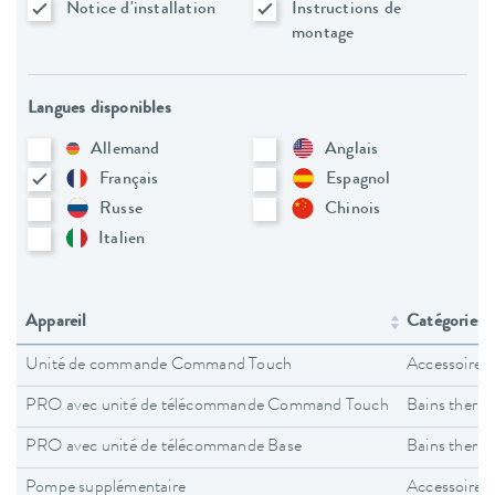
Notice d'installation
Instructions de
montage
Langues disponibles
Allemand
Anglais
Français
Espagnol
Russe
Chinois
Italien
Appareil
Catégories d
Unité de commande Command Touch
Accessoires
PRO avec unité de télécommande Command Touch
Bains therm
PRO avec unité de télécommande Base
Bains therm
Pompe supplémentaire
Accessoires