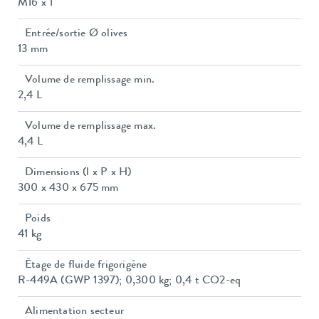
M16 x 1
Entrée/sortie Ø olives
13 mm
Volume de remplissage min.
2,4 L
Volume de remplissage max.
4,4 L
Dimensions (l x P x H)
300 x 430 x 675 mm
Poids
41 kg
Étage de fluide frigorigène
R-449A (GWP 1397); 0,300 kg; 0,4 t CO2-eq
Alimentation secteur