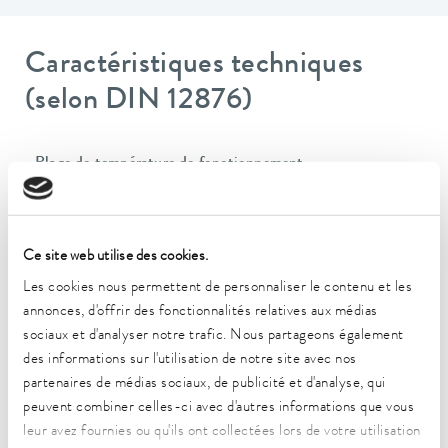
Caractéristiques techniques
(selon DIN 12876)
Plage de température de fonctionnement
-45 ... 200 °C
Plage de température de fonctionnement
-45 ... 200 °C
Ce site web utilise des cookies.
Les cookies nous permettent de personnaliser le contenu et les
Plage de température ambiante
annonces, d'offrir des fonctionnalités relatives aux médias
5 ... 40 °C
sociaux et d'analyser notre trafic. Nous partageons également
Constance de la température
des informations sur l'utilisation de notre site avec nos
0,05 ± K
partenaires de médias sociaux, de publicité et d'analyse, qui
peuvent combiner celles-ci avec d'autres informations que vous
Puissance de chauffe max.
leur avez fournies ou qu'ils ont collectées lors de votre utilisation
2,3 kW