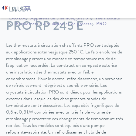
LAUDA
Appareils de thermorégulation
Thermostats
PRO RP 245 E
Thermostats à circulation et de process
PRO
Les thermostats à circulation chauffants PRO sont adaptés
aux applications externes jusque 250 °C. Le faible volume de
remplissage permet une montée en température rapide de
l'application raccordée. La construction compacte autorise
une installation des thermostats avec un faible
encombrement. Pour le contre-refroidissement, un serpentin
de refroidissement intégré est disponible en série. Les
cryostats à circulation PRO sont idéaux pour les applications
externes dans lesquelles des changements rapides de
température sont nécessaires. Les capacités frigorifiques de
0,6 et 0,8 kW combinées avec un très faible volume de
remplissage permettent ces changements de température très
rapides. Tous les modèles sont équipés d'une pompe
refoulante-aspirante. Un refroidissement hybride de