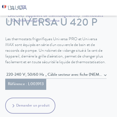
LAUDA
Appareils de thermorégulation
Thermostats
UNIVERSA U 420 P
Cryothermostats
Universa
Les thermostats frigorifiques Universa PRO et Universa
MAX sont équipés en série d'un couvercle de bain et de
raccords de pompe. Un robinet de vidange situé à l'avant de
l'appareil, derrière la grille d'aération, permet de changer plus
facilement et en toute sécurité le liquide de thermostatisation.
220-240 V; 50/60 Hz , Câble secteur avec fiche (NEMA 6-20P)
Référence : L003913
Demander un produit