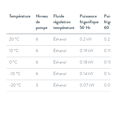
Température
Niveau
Fluide
Puissance
Puissa
de
régulation
frigorifique
frigorif
pompe
température
50 Hz
60 Hz
20 °C
6
Éthanol
0.2 kW
0.2 kW
10 °C
6
Éthanol
0.19 kW
0.19 k
0 °C
6
Éthanol
0.18 kW
0.18 k
-10 °C
6
Éthanol
0.14 kW
0.14 k
-20 °C
3
Éthanol
0.07 kW
0.07 k