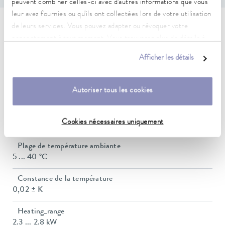
peuvent combiner celles-ci avec d'autres informations que vous
leur avez fournies ou qu'ils ont collectées lors de votre utilisation
de leurs services. Vous pouvez adapter ou révoquer votre
Caractéristiques techniques
consentement à tout moment. Vous trouverez plus de détails à
(selon DIN 12876)
ce sujet dans notre
déclaration de protection des données
.
Afficher les détails
Plage de température de fonctionnement
Autoriser tous les cookies
-20 ... 200 °C
Plage de température de fonctionnement
Cookies nécessaires uniquement
-20 ... 200 °C
Plage de température ambiante
5 ... 40 °C
Constance de la température
0,02 ± K
Heating_range
2.3 ... 2.8 kW