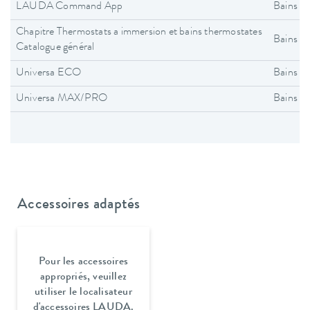
LAUDA Command App
Bains t
Chapitre Thermostats a immersion et bains thermostates
Bains t
Catalogue général
Universa ECO
Bains t
Universa MAX/PRO
Bains t
Accessoires adaptés
Pour les accessoires
appropriés, veuillez
utiliser le localisateur
d'accessoires LAUDA.