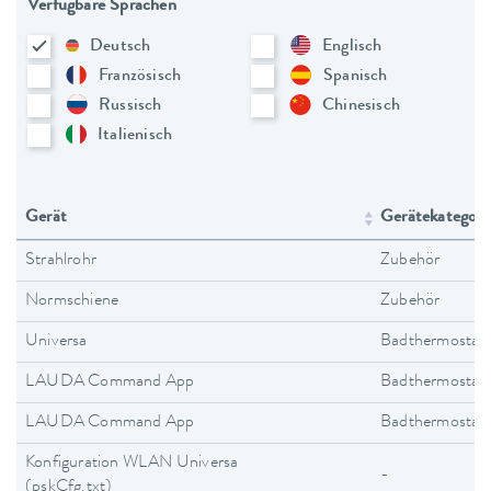
Verfügbare Sprachen
Deutsch
Englisch
Französisch
Spanisch
Russisch
Chinesisch
Italienisch
Gerät
Gerätekategori
Strahlrohr
Zubehör
Normschiene
Zubehör
Universa
Badthermostat
LAUDA Command App
Badthermostat
LAUDA Command App
Badthermostat
Konfiguration WLAN Universa
-
(pskCfg.txt)