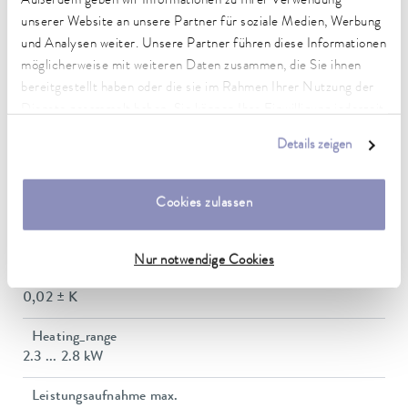
Außerdem geben wir Informationen zu Ihrer Verwendung
Technische Merkmale (nach
unserer Website an unsere Partner für soziale Medien, Werbung
DIN 12876)
und Analysen weiter. Unsere Partner führen diese Informationen
möglicherweise mit weiteren Daten zusammen, die Sie ihnen
bereitgestellt haben oder die sie im Rahmen Ihrer Nutzung der
Arbeitstemperaturbereich
Dienste gesammelt haben. Sie können Ihre Einwilligung jederzeit
-20 ... 200 °C
anpassen oder widerrufen. Weitere Details hierzu finden Sie in
Details zeigen
unserer
Datenschutzerklärung
.
Betriebstemperaturbereich
-20 ... 200 °C
Cookies zulassen
Umgebungstemperaturbereich
5 ... 40 °C
Nur notwendige Cookies
Temperaturkonstanz
0,02 ± K
Heating_range
2.3 ... 2.8 kW
Leistungsaufnahme max.