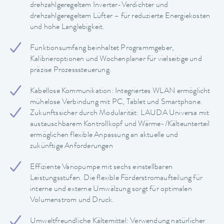
drehzahlgeregeltem Inverter-Verdichter und
drehzahlgeregeltem Lüfter – für reduzierte Energiekosten
und hohe Langlebigkeit.
Funktionsumfang beinhaltet Programmgeber,
Kalibrieroptionen und Wochenplaner für vielseitige und
präzise Prozesssteuerung.
Kabellose Kommunikation: Integriertes WLAN ermöglicht
mühelose Verbindung mit PC, Tablet und Smartphone.
Zukunftssicher durch Modularität: LAUDA Universa mit
austauschbarem Kontrollkopf und Wärme-/Kälteunterteil
ermöglichen flexible Anpassung an aktuelle und
zukünftige Anforderungen
Effiziente Variopumpe mit sechs einstellbaren
Leistungsstufen. Die flexible Förderstromaufteilung für
interne und externe Umwälzung sorgt für optimalen
Volumenstrom und Druck.
Umweltfreundliche Kältemittel: Verwendung natürlicher