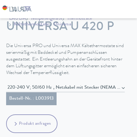
LAUDA
Temperiergeräte
Thermostate
UNIVERSA U 420 P
Kältethermostate
Universa
Die Universa PRO und Universa MAX Kältethermostate sind
serienmäßig mit Baddeckel und Pumpenanschlüssen
ausgestattet. Ein Entleerungshahn an der Gerätefront hinter
dem Lüftungsgitter ermöglicht einen einfacheren sicheren
Wechsel der Temperierflüssigkeit.
220-240 V; 50/60 Hz , Netzkabel mit Stecker (NEMA 6-20P)
Bestell-Nr. : L003913
Produkt anfragen