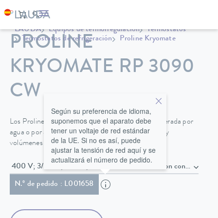
LAUDA
Equipos de termorregulación
Termostatos
PROLINE
Termostatos de refrigeración
Proline Kryomate
KRYOMATE RP 3090
CW
Según su preferencia de idioma,
suponemos que el aparato debe
Los Proline Kryomate, disponibles en versión refrigerada por
tener un voltaje de red estándar
agua o por aire, ofrecen grandes aberturas de baño y
de la UE. Si no es así, puede
volúmenes de 30 o 40 litros.
ajustar la tensión de red aquí y se
actualizará el número de pedido.
400 V; 3/N/PE; 50 Hz , Cable de alimentación con con
N.º de pedido : L001658