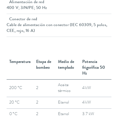
Alimentación de red
400 V; 3/N/PE; 50 Hz
Conector de red
Cable de alimentación con conector (IEC 60309, 5 polos,
CEE, rojo, 16 A)
Temperatura
Etapa de
Medio de
Potencia
bombeo
templado
frigorífica 50
Hz
Aceite
200 °C
2
4 kW
térmico
20 °C
2
Etanol
4 kW
0 °C
2
Etanol
3.7 kW