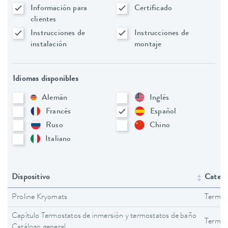
Información para
Certificado
clientes
Instrucciones de
Instrucciones de
instalación
montaje
Idiomas disponibles
Alemán
Inglés
Francés
Español
Ruso
Chino
Italiano
Dispositivo
Catego
Proline Kryomats
Termos
Capítulo Termostatos de inmersión y termostatos de baño
Termos
Catálogo general