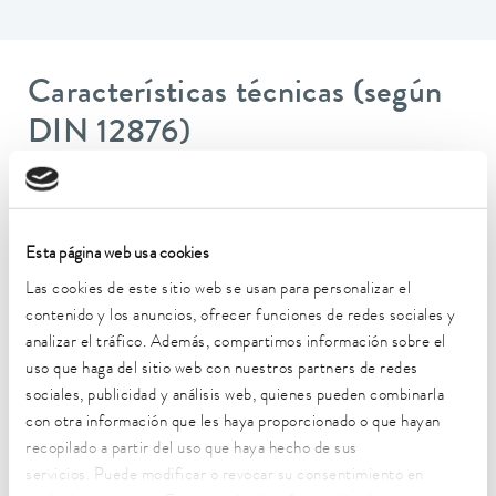
Características técnicas (según
DIN 12876)
Rango de temperatura de trabajo
-90 ... 200 °C
Esta página web usa cookies
Temperatura ambiente
Las cookies de este sitio web se usan para personalizar el
5 ... 40 °C
contenido y los anuncios, ofrecer funciones de redes sociales y
analizar el tráfico. Además, compartimos información sobre el
Estabilidad de temperatura
uso que haga del sitio web con nuestros partners de redes
0,05 ± K
sociales, publicidad y análisis web, quienes pueden combinarla
Potencia calorífica máx.
con otra información que les haya proporcionado o que hayan
3,5 kW
recopilado a partir del uso que haya hecho de sus
servicios. Puede modificar o revocar su consentimiento en
Consumo eléctrico máx.