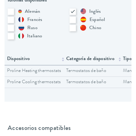
Idiomas disponibles
Alemán
Inglés
Francés
Español
Ruso
Chino
Italiano
Dispositivo
Categoría de dispositivo
Tipo 
Proline Heating thermostats
Termostatos de baño
Manual
Proline Cooling thermostats
Termostatos de baño
Manual
Accesorios compatibles