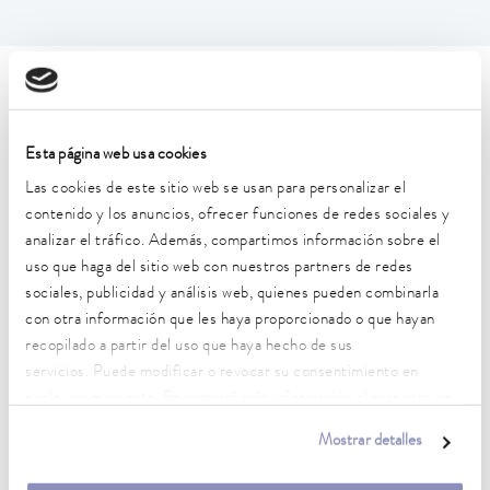
Características técnicas (según
DIN 12876)
Esta página web usa cookies
Las cookies de este sitio web se usan para personalizar el
Rango de temperatura de trabajo
contenido y los anuncios, ofrecer funciones de redes sociales y
30 ... 300 °C
analizar el tráfico. Además, compartimos información sobre el
uso que haga del sitio web con nuestros partners de redes
Rango de temperatura de trabajo con refrigeración por
sociales, publicidad y análisis web, quienes pueden combinarla
agua
con otra información que les haya proporcionado o que hayan
20 ... 300 °C
recopilado a partir del uso que haya hecho de sus
Rango de temperatura de funcionamiento
servicios. Puede modificar o revocar su consentimiento en
-30 ... 300 °C
cualquier momento. Encontrará más información al respecto en
nuestra
política de privacidad
.
Mostrar detalles
Temperatura ambiente
5 ... 40 °C