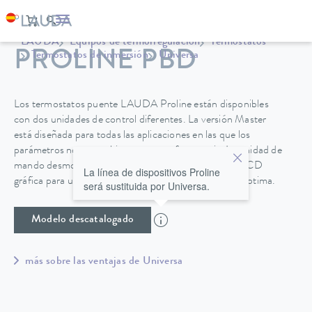
LAUDA
Equipos de termorregulación
Termostatos
PROLINE PBD
Termostatos de inmersión
Universa
Los termostatos puente LAUDA Proline están disponibles
con dos unidades de control diferentes. La versión Master
está diseñada para todas las aplicaciones en las que los
parámetros no se cambian con tanta frecuencia. La unidad de
mando desmontable Command ofrece una pantalla LCD
La línea de dispositivos Proline
gráfica para un manejo cómodo y una funcionalidad óptima.
será sustituida por Universa.
Modelo descatalogado
más sobre las ventajas de Universa