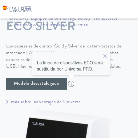
LAUDA
Equipos de termorregulación
Termostatos
ECO SILVER
Termostatos de inmersión
Universa
Los cabezales de control Gold y Silver de los termostatos de
inmersión LAUDA ECO son fáciles de manejar; en ambos
cabezales de control se incluye de serie una interfaz mini-
La línea de dispositivos ECO será
USB. Hay más interfaces disponibles en forma de módulos.
sustituida por Universa PRO.
Modelo descatalogado
más sobre las ventajas de Universa