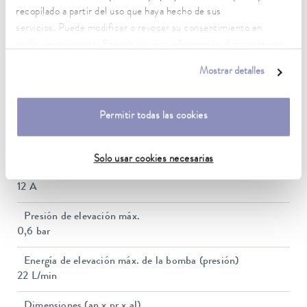
5 ... 40 °C
recopilado a partir del uso que haya hecho de sus
servicios. Puede modificar o revocar su consentimiento en
Estabilidad de temperatura
cualquier momento. Encontrará más información al respecto en
0.01 ± K
nuestra
política de privacidad
.
Mostrar detalles
Potencia calorífica máx.
1.3 kW
Permitir todas las cookies
Consumo eléctrico máx.
1.4 kW
Solo usar cookies necesarias
Consumo de corriente
12 A
Presión de elevación máx.
0,6 bar
Energía de elevación máx. de la bomba (presión)
22 L/min
Dimensiones (an x pr x al)