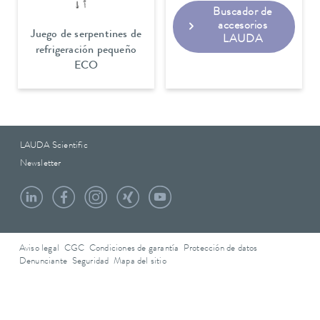
Buscador de
accesorios
Juego de serpentines de
LAUDA
refrigeración pequeño
ECO
LAUDA Scientific
Newsletter
Aviso legal
CGC
Condiciones de garantía
Protección de datos
Denunciante
Seguridad
Mapa del sitio