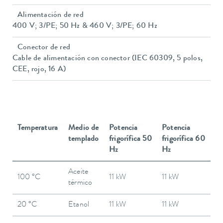
Alimentación de red
400 V; 3/PE; 50 Hz & 460 V; 3/PE; 60 Hz
Conector de red
Cable de alimentación con conector (IEC 60309, 5 polos,
CEE, rojo, 16 A)
Temperatura
Medio de
Potencia
Potencia
templado
frigorífica 50
frigorífica 60
Hz
Hz
Aceite
100 °C
11 kW
11 kW
térmico
20 °C
Etanol
11 kW
11 kW