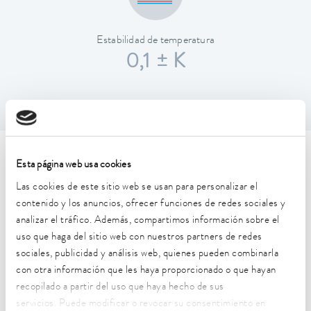
Estabilidad de temperatura
0,1 ± K
Características técnicas (según
Esta página web usa cookies
DIN 12876)
Las cookies de este sitio web se usan para personalizar el
contenido y los anuncios, ofrecer funciones de redes sociales y
analizar el tráfico. Además, compartimos información sobre el
Rango de temperatura de trabajo
uso que haga del sitio web con nuestros partners de redes
-32 ... 150 °C
sociales, publicidad y análisis web, quienes pueden combinarla
con otra información que les haya proporcionado o que hayan
Temperatura ambiente
recopilado a partir del uso que haya hecho de sus
5 ... 40 °C
servicios. Puede modificar o revocar su consentimiento en