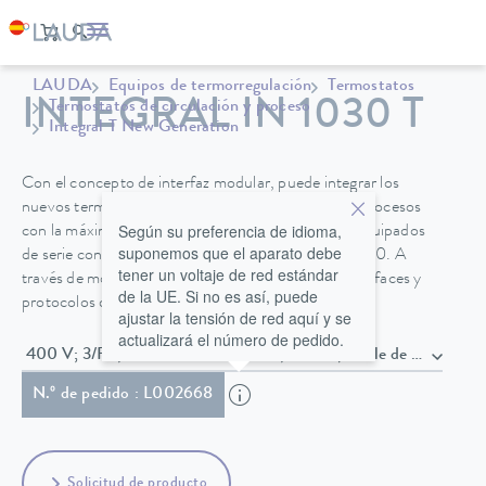
LAUDA
Equipos de termorregulación
Termostatos
INTEGRAL IN 1030 T
Termostatos de circulación y proceso
Integral T New Generation
Con el concepto de interfaz modular, puede integrar los
nuevos termostatos para procesos Integral en sus procesos
Según su preferencia de idioma,
con la máxima flexibilidad. Los dispositivos están equipados
suponemos que el aparato debe
de serie con interfaces como Ethernet, USB o Pt 100. A
tener un voltaje de red estándar
través de módulos se pueden añadir fácilmente interfaces y
de la UE. Si no es así, puede
protocolos de comunicación adicionales.
ajustar la tensión de red aquí y se
actualizará el número de pedido.
400 V; 3/PE; 50 Hz & 460 V; 3/
N.º de pedido : L002668
Solicitud de producto