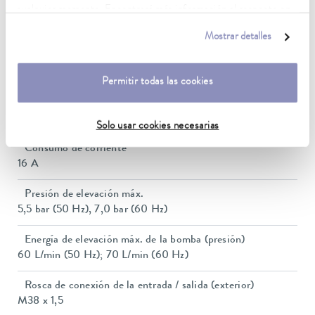
cualquier momento. Encontrará más información al respecto en
Estabilidad de temperatura
nuestra
política de privacidad
.
0,1 ± K
Mostrar detalles
Potencia calorífica máx.
8 kW
Permitir todas las cookies
Consumo eléctrico máx.
11 kW
Solo usar cookies necesarias
Consumo de corriente
16 A
Presión de elevación máx.
5,5 bar (50 Hz), 7,0 bar (60 Hz)
Energía de elevación máx. de la bomba (presión)
60 L/min (50 Hz); 70 L/min (60 Hz)
Rosca de conexión de la entrada / salida (exterior)
M38 x 1,5