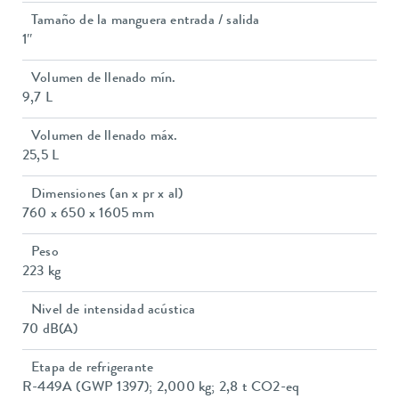
Tamaño de la manguera entrada / salida
1″
Volumen de llenado mín.
9,7 L
Volumen de llenado máx.
25,5 L
Dimensiones (an x pr x al)
760 x 650 x 1605 mm
Peso
223 kg
Nivel de intensidad acústica
70 dB(A)
Etapa de refrigerante
R-449A (GWP 1397); 2,000 kg; 2,8 t CO2-eq