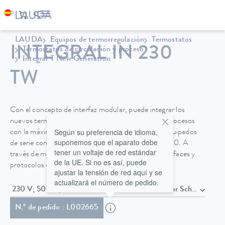
LAUDA
Equipos de termorregulación
Termostatos
INTEGRAL IN 230
Termostatos de circulación y proceso
Integral T New Generation
TW
Con el concepto de interfaz modular, puede integrar los
nuevos termostatos para procesos Integral en sus procesos
Según su preferencia de idioma,
con la máxima flexibilidad. Los dispositivos están equipados
suponemos que el aparato debe
de serie con interfaces como Ethernet, USB o Pt 100. A
tener un voltaje de red estándar
través de módulos se pueden añadir fácilmente interfaces y
de la UE. Si no es así, puede
protocolos de comunicación adicionales.
ajustar la tensión de red aquí y se
actualizará el número de pedido.
230 V; 50 Hz , Cable de alimentación con conector Schuko en
N.º de pedido : L002665