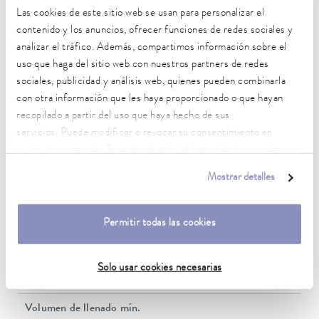
2,7 kW
Las cookies de este sitio web se usan para personalizar el
contenido y los anuncios, ofrecer funciones de redes sociales y
Consumo eléctrico máx.
3,7 kW
analizar el tráfico. Además, compartimos información sobre el
uso que haga del sitio web con nuestros partners de redes
Consumo de corriente
sociales, publicidad y análisis web, quienes pueden combinarla
16 A
con otra información que les haya proporcionado o que hayan
recopilado a partir del uso que haya hecho de sus
Presión de elevación máx.
servicios. Puede modificar o revocar su consentimiento en
3,5 bar
cualquier momento. Encontrará más información al respecto en
nuestra
política de privacidad
.
Energía de elevación máx. de la bomba (presión)
Mostrar detalles
40 L/min
Rosca de conexión de la entrada / salida (exterior)
Permitir todas las cookies
G 3/4"
Tamaño de la manguera entrada / salida
Solo usar cookies necesarias
3/4″
Volumen de llenado mín.