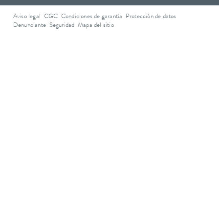
Aviso legal
CGC
Condiciones de garantía
Protección de datos
Denunciante
Seguridad
Mapa del sitio