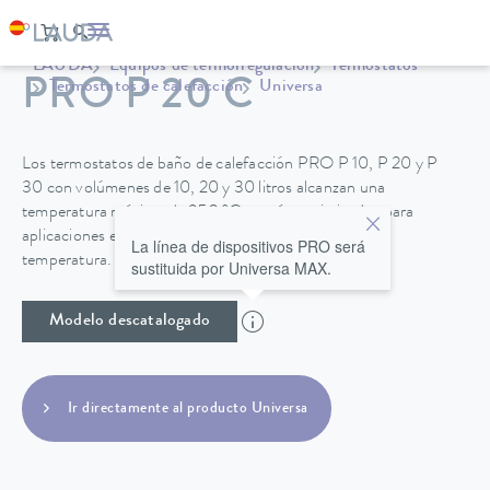
LAUDA
Equipos de termorregulación
Termostatos
PRO P 20 C
Termostatos de calefacción
Universa
Los termostatos de baño de calefacción PRO P 10, P 20 y P
30 con volúmenes de 10, 20 y 30 litros alcanzan una
temperatura máxima de 250 °C y están optimizados para
aplicaciones en el baño con muy buena estabilidad de
La línea de dispositivos PRO será
temperatura.
sustituida por Universa MAX.
Modelo descatalogado
Ir directamente al producto Universa