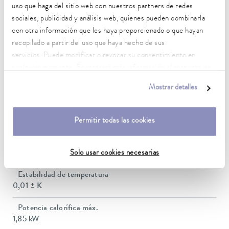
uso que haga del sitio web con nuestros partners de redes
sociales, publicidad y análisis web, quienes pueden combinarla
Rango de temperatura de trabajo
con otra información que les haya proporcionado o que hayan
35 ... 250 °C
recopilado a partir del uso que haya hecho de sus
servicios. Puede modificar o revocar su consentimiento en
Rango de temperatura de trabajo con refrigeración por
cualquier momento. Encontrará más información al respecto en
agua
nuestra
política de privacidad
.
20 ... 250 °C
Mostrar detalles
Rango de temperatura de funcionamiento
-30 ... 250 °C
Permitir todas las cookies
Temperatura ambiente
Solo usar cookies necesarias
5 ... 40 °C
Estabilidad de temperatura
0,01 ± K
Potencia calorífica máx.
1,85 kW