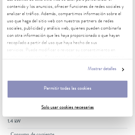
Características técnicas (según
contenido y los anuncios, ofrecer funciones de redes sociales y
analizar el tráfico. Además, compartimos información sobre el
DIN 12876)
uso que haga del sitio web con nuestros partners de redes
sociales, publicidad y análisis web, quienes pueden combinarla
con otra información que les haya proporcionado o que hayan
Rango de temperatura de trabajo
recopilado a partir del uso que haya hecho de sus
20 ... 200 °C
servicios. Puede modificar o revocar su consentimiento en
Temperatura ambiente
cualquier momento. Encontrará más información al respecto en
5 ... 40 °C
nuestra
política de privacidad
.
Mostrar detalles
Estabilidad de temperatura
0.01 ± K
Permitir todas las cookies
Potencia calorífica máx.
1.3 kW
Solo usar cookies necesarias
Consumo eléctrico máx.
1.4 kW
Consumo de corriente