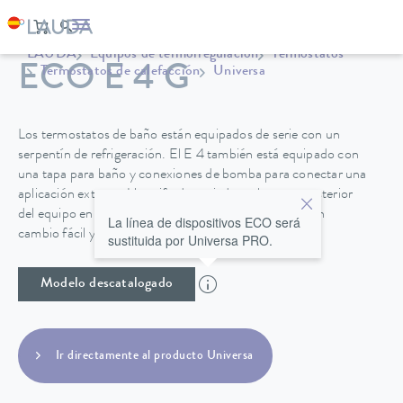
LAUDA
Equipos de termorregulación
Termostatos
ECO E 4 G
Termostatos de calefacción
Universa
Los termostatos de baño están equipados de serie con un
serpentín de refrigeración. El E 4 también está equipado con
una tapa para baño y conexiones de bomba para conectar una
aplicación externa. Un grifo de vaciado en la parte posterior
del equipo en los baños de acero inoxidable permite un
La línea de dispositivos ECO será
cambio fácil y seguro del líquido caloportador.
sustituida por Universa PRO.
Modelo descatalogado
Ir directamente al producto Universa