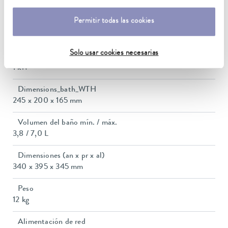
10 ... 40 °C
Permitir todas las cookies
Estabilidad de temperatura
0,1 ± K
Solo usar cookies necesarias
Potencia calorífica máx.
1 kW
Dimensions_bath_WTH
245 x 200 x 165 mm
Volumen del baño mín. / máx.
3,8 / 7,0 L
Dimensiones (an x pr x al)
340 x 395 x 345 mm
Peso
12 kg
Alimentación de red