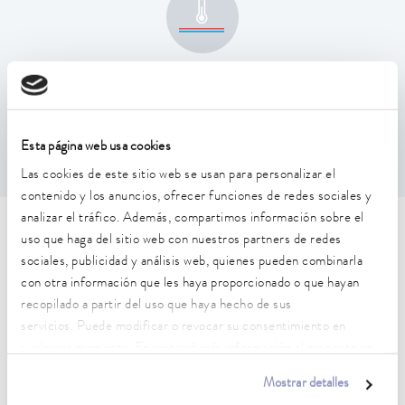
Estabilidad de temperatura
0,1 ± K
Esta página web usa cookies
Las cookies de este sitio web se usan para personalizar el
contenido y los anuncios, ofrecer funciones de redes sociales y
analizar el tráfico. Además, compartimos información sobre el
Características técnicas (según
uso que haga del sitio web con nuestros partners de redes
sociales, publicidad y análisis web, quienes pueden combinarla
DIN 12876)
con otra información que les haya proporcionado o que hayan
recopilado a partir del uso que haya hecho de sus
servicios. Puede modificar o revocar su consentimiento en
Rango de temperatura de trabajo
cualquier momento. Encontrará más información al respecto en
25 ... 100 °C
nuestra
política de privacidad
.
Mostrar detalles
Temperatura ambiente