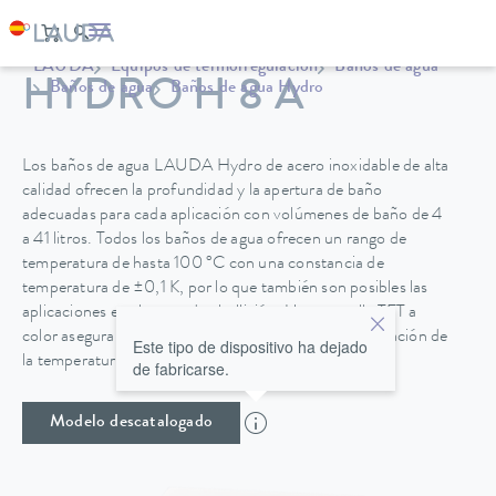
LAUDA
Equipos de termorregulación
Baños de agua
HYDRO H 8 A
Baños de agua
Baños de agua Hydro
Los baños de agua LAUDA Hydro de acero inoxidable de alta
calidad ofrecen la profundidad y la apertura de baño
adecuadas para cada aplicación con volúmenes de baño de 4
a 41 litros. Todos los baños de agua ofrecen un rango de
temperatura de hasta 100 °C con una constancia de
temperatura de ±0,1 K, por lo que también son posibles las
aplicaciones en el rango de ebullición. Una pantalla TFT a
color asegura una operación intuitiva con una visualización de
Este tipo de dispositivo ha dejado
la temperatura en °C y °F.
de fabricarse.
Modelo descatalogado