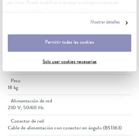
Estabilidad de temperatura
servicios. Puede modificar o revocar su consentimiento en
0.1 ± K
cualquier momento. Encontrará más información al respecto en
nuestra
política de privacidad
.
Potencia calorífica máx.
Mostrar detalles
1.5 kW
Volumen del baño mín. / máx.
Permitir todas las cookies
11,3 / 20,9 L
Dimensiones (an x pr x al)
Solo usar cookies necesarias
700 x 440 x 275 mm
Peso
18 kg
Alimentación de red
230 V; 50/60 Hz
Conector de red
Cable de alimentación con conector en ángulo (BS1363)