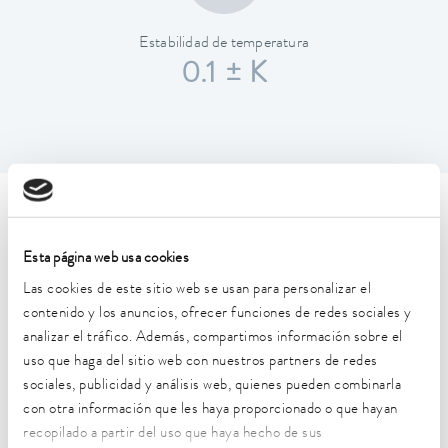
Estabilidad de temperatura
0.1 ± K
Características técnicas (según
DIN 12876)
Esta página web usa cookies
Las cookies de este sitio web se usan para personalizar el
contenido y los anuncios, ofrecer funciones de redes sociales y
Rango de temperatura de trabajo
analizar el tráfico. Además, compartimos información sobre el
25 ... 100 °C
uso que haga del sitio web con nuestros partners de redes
Temperatura ambiente
sociales, publicidad y análisis web, quienes pueden combinarla
10 ... 40 °C
con otra información que les haya proporcionado o que hayan
recopilado a partir del uso que haya hecho de sus