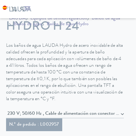
LAUDA
Equipos de termorregulación
Baños de agua
HYDRO H 24
Baños de agua
Baños de agua Hydro
Los baños de agua LAUDA Hydro de acero inoxidable de alta
calidad ofrecen la profundidad y la apertura de baño
adecuadas para cada aplicación con volúmenes de baño de 4
a 41 litros. Todos los baños de agua ofrecen un rango de
temperatura de hasta 100 °C con una constancia de
temperatura de ±0,1 K, por lo que también son posibles las
aplicaciones en el rango de ebullición. Una pantalla TFT a
color asegura una operación intuitiva con una visualización de
la temperatura en °C y °F.
230 V; 50/60 Hz , Cable de alimentación con conector en áng
N.º de pedido : L002957