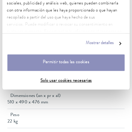
Rango de temperatura de trabajo
sociales, publicidad y análisis web, quienes pueden combinarla
25 ... 100 °C
con otra información que les haya proporcionado o que hayan
recopilado a partir del uso que haya hecho de sus
Temperatura ambiente
servicios. Puede modificar o revocar su consentimiento en
10 ... 40 °C
cualquier momento. Encontrará más información al respecto en
Estabilidad de temperatura
nuestra
política de privacidad
.
Mostrar detalles
0.1 ± K
Potencia calorífica máx.
Permitir todas las cookies
1.5 kW
Volumen del baño mín. / máx.
Solo usar cookies necesarias
9,3 / 37,9 L
Dimensiones (an x pr x al)
510 x 490 x 476 mm
Peso
22 kg