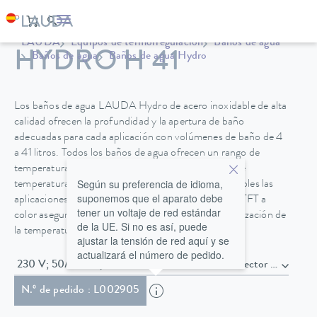
LAUDA
Equipos de termorregulación
Baños de agua
HYDRO H 41
Baños de agua
Baños de agua Hydro
Los baños de agua LAUDA Hydro de acero inoxidable de alta
calidad ofrecen la profundidad y la apertura de baño
adecuadas para cada aplicación con volúmenes de baño de 4
a 41 litros. Todos los baños de agua ofrecen un rango de
temperatura de hasta 100 °C con una constancia de
Según su preferencia de idioma,
temperatura de ±0,1 K, por lo que también son posibles las
suponemos que el aparato debe
aplicaciones en el rango de ebullición. Una pantalla TFT a
tener un voltaje de red estándar
color asegura una operación intuitiva con una visualización de
de la UE. Si no es así, puede
la temperatura en °C y °F.
ajustar la tensión de red aquí y se
actualizará el número de pedido.
230 V; 50/60 Hz , Cable de alimentación con conector Schu
N.º de pedido : L002905