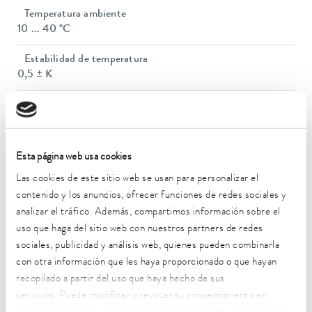
Temperatura ambiente
10 ... 40 °C
Estabilidad de temperatura
0,5 ± K
Potencia calorífica máx.
0,3 kW
Consumo eléctrico máx.
Esta página web usa cookies
0,3 kW
Las cookies de este sitio web se usan para personalizar el
Consumo de corriente
contenido y los anuncios, ofrecer funciones de redes sociales y
16 A
analizar el tráfico. Además, compartimos información sobre el
uso que haga del sitio web con nuestros partners de redes
Dimensions_bath_Diameter_H
sociales, publicidad y análisis web, quienes pueden combinarla
200 x 60 mm
con otra información que les haya proporcionado o que hayan
recopilado a partir del uso que haya hecho de sus
Dimensiones (an x pr x al)
servicios. Puede modificar o revocar su consentimiento en
280 x 280 x 100 mm