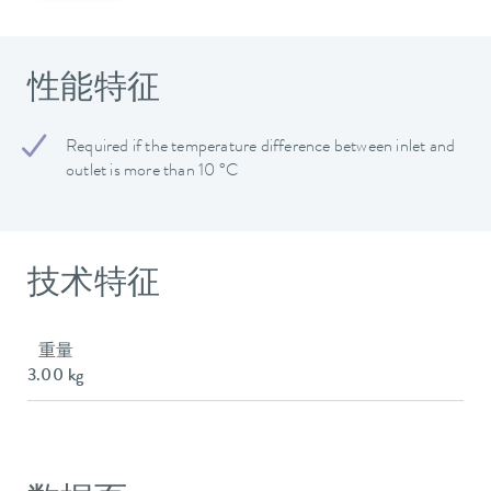
性能特征
Required if the temperature difference between inlet and
outlet is more than 10 °C
技术特征
重量
3.00 kg