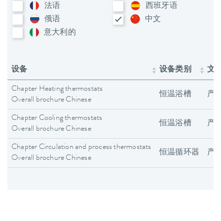
法语
西班牙语
俄语
中文
意大利​的
设备
设备类别
文
Chapter Heating thermostats
恒温浴槽
产
Overall brochure Chinese
Chapter Cooling thermostats
恒温浴槽
产
Overall brochure Chinese
Chapter Circulation and process thermostats
恒温循环器
产
Overall brochure Chinese