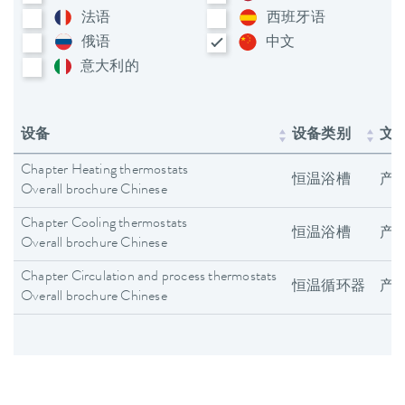
法语
西班牙语
俄语
中文
意大利​的
设备
设备类别
文
Chapter Heating thermostats
恒温浴槽
产
Overall brochure Chinese
Chapter Cooling thermostats
恒温浴槽
产
Overall brochure Chinese
Chapter Circulation and process thermostats
恒温循环器
产
Overall brochure Chinese