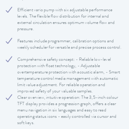
Efficient vario pump with six adjustable performance
levels. The flexible flow distribution for internal and
external circulation ensures optimum volume flow and
pressure.
Features include programmer, calibration options and
weekly scheduler for versatile and precise process control.
Comprehensive safety concept: - Reliable low-level
protection with float technology, - Adjustable
overtemperature protection with acoustic alarm, - Smart
temperature control media management with automatic
limit value adjustment. For reliable operation and
improved safety of your valuable samples.
Clear overview, intuitive operation: The 3,5-inch colour
TFT display provides a progression graph, offers a clear
menu navigation in six languages and easy to read
operating status icons - easily controlled via cursor and
soft keys.