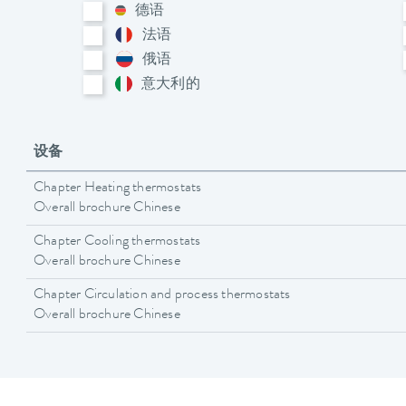
德语
法语
俄语
意大利​的
设备
Chapter Heating thermostats
Overall brochure Chinese
Chapter Cooling thermostats
Overall brochure Chinese
Chapter Circulation and process thermostats
Overall brochure Chinese