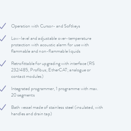
Operation with Cursor- and Softkeys
Low-level and adjustable over-temperature
protection with acoustic alarm for use with
flammable and non-flammable liquids
Retrofittable for upgrading with interface (RS
232/485, Profibus; EtherCAT; analogue or
contact modules)
Integrated programmer, 1 programme with max.
20 segments
Bath vessel made of stainless steel (insulated, with
handles and drain tap)