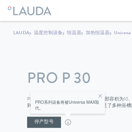
LAUDA
温度控制设备
恒温器
加热恒温器
Universa
PRO P 30
PRO加热恒温器P10、P20和P30，内部容积为1
PRO系列设备将被Universa MAX取
到250°C；产品优秀的温度稳定性满足了多种浴槽
代。
停产型号