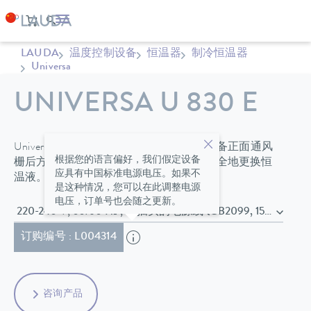
LAUDA
温度控制设备
恒温器
制冷恒温器
Universa
UNIVERSA U 830 E
Universa ECO 冷浴恒温器标配浴槽盖。设备正面通风
根据您的语言偏好，我们假定设备
栅后方的排液阀，可让用户更轻松、更安全地更换恒
应具有中国标准电源电压。如果不
温液。
是这种情况，您可以在此调整电源
电压，订单号也会随之更新。
220-240 V; 50/60 Hz , 带插头的电源线 (GB2099, 15934)
订购编号 : L004314
咨询产品