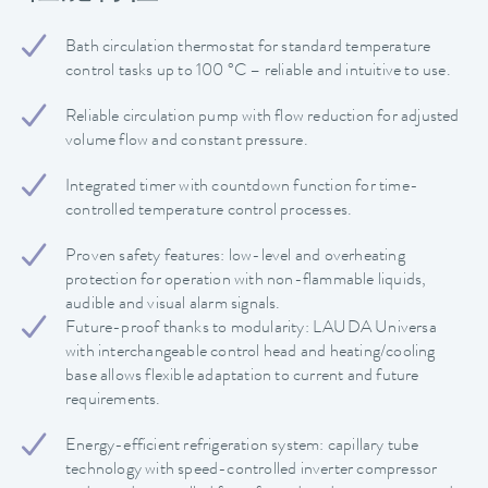
Bath circulation thermostat for standard temperature
control tasks up to 100 °C – reliable and intuitive to use.
Reliable circulation pump with flow reduction for adjusted
volume flow and constant pressure.
Integrated timer with countdown function for time-
controlled temperature control processes.
Proven safety features: low-level and overheating
protection for operation with non-flammable liquids,
audible and visual alarm signals.
Future-proof thanks to modularity: LAUDA Universa
with interchangeable control head and heating/cooling
base allows flexible adaptation to current and future
requirements.
Energy-efficient refrigeration system: capillary tube
technology with speed-controlled inverter compressor