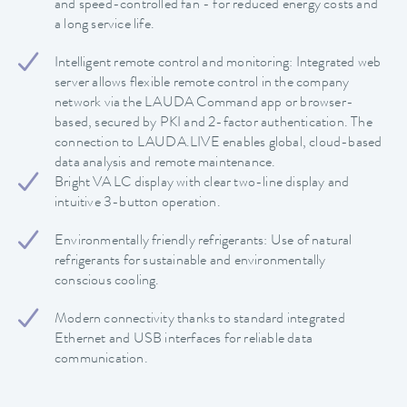
and speed-controlled fan - for reduced energy costs and
a long service life.
Intelligent remote control and monitoring: Integrated web
server allows flexible remote control in the company
network via the LAUDA Command app or browser-
based, secured by PKI and 2-factor authentication. The
connection to LAUDA.LIVE enables global, cloud-based
data analysis and remote maintenance.
Bright VA LC display with clear two-line display and
intuitive 3-button operation.
Environmentally friendly refrigerants: Use of natural
refrigerants for sustainable and environmentally
conscious cooling.
Modern connectivity thanks to standard integrated
Ethernet and USB interfaces for reliable data
communication.