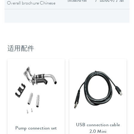
恒温浴槽
产品说明手册
Overall brochure Chinese
适用配件
USB connection cable
Pump connection set
2.0 Mini