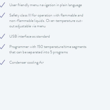
User friendly menu navigation in plain language
Safety class III for operation with flammable and
non-flammable liquids. Over-temperature cut-
out adjustable via menu
USB interface as standard
Programmer with 150 temperature/time segments
that can be separated into 5 programs
Condenser cooling Air