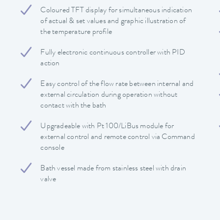
Coloured TFT display for simultaneous indication
of actual & set values and graphic illustration of
the temperature profile
Fully electronic continuous controller with PID
action
Easy control of the flow rate between internal and
external circulation during operation without
contact with the bath
Upgradeable with Pt 100/LiBus module for
external control and remote control via Command
console
Bath vessel made from stainless steel with drain
valve