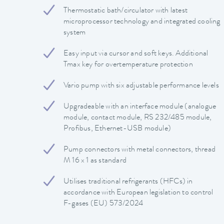
Thermostatic bath/circulator with latest
microprocessor technology and integrated cooling
system
Easy input via cursor and soft keys. Additional
Tmax key for overtemperature protection
Vario pump with six adjustable performance levels
Upgradeable with an interface module (analogue
module, contact module, RS 232/485 module,
Profibus, Ethernet-USB module)
Pump connectors with metal connectors, thread
M 16 x 1 as standard
Utilises traditional refrigerants (HFCs) in
accordance with European legislation to control
F-gases (EU) 573/2024