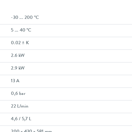
-30 ... 200 °C
5 ... 40 °C
0.02 ± K
2.6 kW
2.9 kW
13 A
0,6 bar
22 L/min
4,6 / 5,7 L