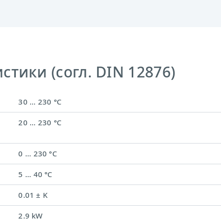
тики (согл. DIN 12876)
30 ... 230 °C
20 ... 230 °C
0 ... 230 °C
5 ... 40 °C
0.01 ± K
2.9 kW