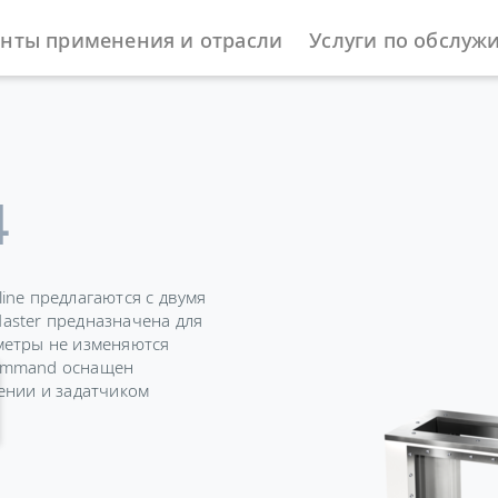
нты применения и отрасли
Услуги по обслуж
ы
Viscotemp Pro-Serie
Viscotemp Pro-Serie
4
ine предлагаются с двумя
aster предназначена для
метры не изменяются
Command оснащен
ении и задатчиком