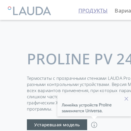
ПРОДУКТЫ
Вариа
LAUDA
Термостатирующие устройства
Термостат
PROLINE PV 2
Термостаты с прозрачными стенками LAUDA Prol
разными контрольными устройствами. Версия M
всех вариантов применения, при которых пара
слишком часто. Съемный модуль управления 
графическим ЖК-экраном для удобства в управл
Линейка устройств Proline
программы.
заменяется Universa.
Устаревшая модель