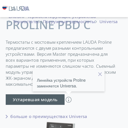
LAUDA
Термостатирующие устройства
PROLINE PBD C
Термостаты
Погружные термостаты
Universa
Термостаты с мостовым креплением LAUDA Proline
предлагаются с двумя разными контрольными
устройствами. Версия Master предназначена для
всех вариантов применения, при которых
параметры не изменяются слишком часто. Съемный
модуль управления Command оснащен графическим
ЖК-экраном для удобства в управлении и
Линейка устройств Proline
максимальной функциональности.
заменяется Universa.
Устаревшая модель
больше о преимуществах Universa