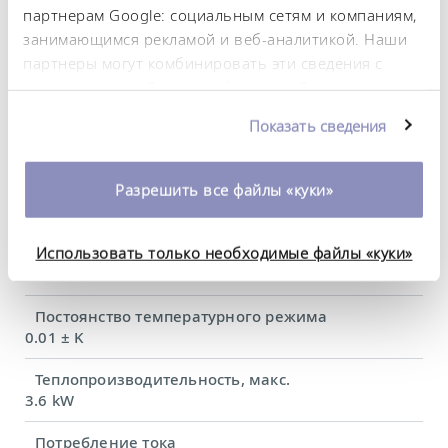
партнерам Google: социальным сетям и компаниям,
занимающимся рекламой и веб-аналитикой. Наши
Диапазон рабочих температур
партнеры могут комбинировать эти сведения с
30 ... 300 °C
предоставленной вами информацией, а также
Диапазон рабочих температур с водяным
данными, которые они получили при
Показать сведения
охлаждением
использовании вами их сервисов. Вы можете
20 ... 300 °C
изменить или отозвать свое согласие в любое
время. Более подробную информацию об этом вы
Разрешить все файлы «куки»
Рабочий диапазон температур
можете найти в нашей
политике
-30 ... 300 °C
конфиденциальности
.
Использовать только необходимые файлы «куки»
Диапазон температуры окружающей среды
5 ... 40 °C
Постоянство температурного режима
0.01 ± K
Теплопроизводительность, макс.
3.6 kW
Потребление тока