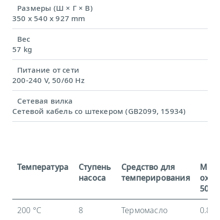
Размеры (Ш × Г × В)
350 x 540 x 927 mm
Вес
57 kg
Питание от сети
200-240 V, 50/60 Hz
Сетевая вилка
Сетевой кабель со штекером (GB2099, 15934)
Температура
Ступень
Средство для
Мощ
насоса
темперирования
охла
50 Гц
200 °C
8
Термомасло
0.8 