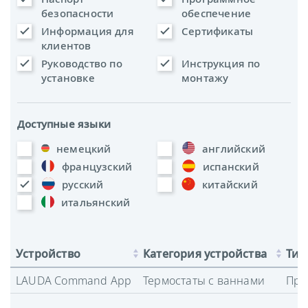
безопасности
обеспечение
Информация для
Сертификаты
клиентов
Руководство по
Инструкция по
установке
монтажу
Доступные языки
немецкий
английский
французский
испанский
русский
китайский
итальянский
Устройство
Категория устройства
Тип
LAUDA Command App
Термостаты с ваннами
Про