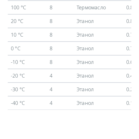
100 °C
8
Термомасло
0.8 
20 °C
8
Этанол
0.8 
10 °C
8
Этанол
0.74
0 °C
8
Этанол
0.71
-10 °C
8
Этанол
0.6 
-20 °C
4
Этанол
0.45
-30 °C
4
Этанол
0.26
-40 °C
4
Этанол
0.1 