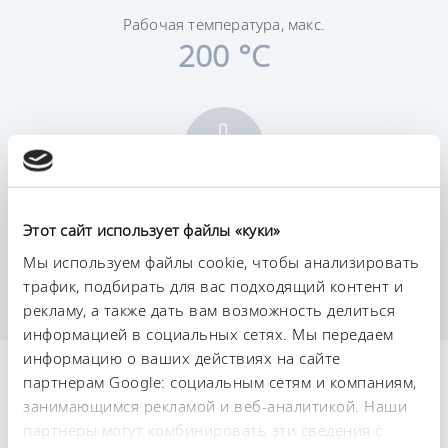
Рабочая температура, макс.
200 °C
Постоянство температурного режима
Этот сайт использует файлы «куки»
0,01 ± K
Мы используем файлы cookie, чтобы анализировать
трафик, подбирать для вас подходящий контент и
рекламу, а также дать вам возможность делиться
информацией в социальных сетях. Мы передаем
информацию о ваших действиях на сайте
Технические
партнерам Google: социальным сетям и компаниям,
занимающимся рекламой и веб-аналитикой. Наши
характеристики (согл.
партнеры могут комбинировать эти сведения с