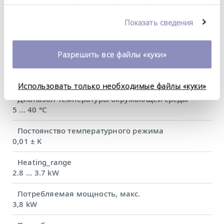
DIN 12876)
предоставленной вами информацией, а также
данными, которые они получили при
Показать сведения
использовании вами их сервисов. Вы можете
Диапазон рабочих температур
изменить или отозвать свое согласие в любое
-40 ... 200 °C
время. Более подробную информацию об этом вы
Разрешить все файлы «куки»
можете найти в нашей
политике
Рабочий диапазон температур
конфиденциальности
.
-40 ... 200 °C
Использовать только необходимые файлы «куки»
Диапазон температуры окружающей среды
5 ... 40 °C
Постоянство температурного режима
0,01 ± K
Heating_range
2.8 ... 3.7 kW
Потребляемая мощность, макс.
3,8 kW