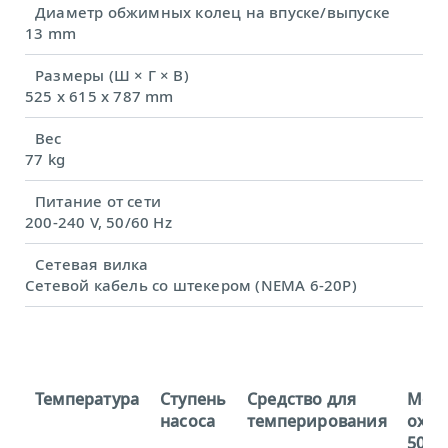
Диаметр обжимных колец на впуске/выпуске
13 mm
Размеры (Ш × Г × В)
525 x 615 x 787 mm
Вес
77 kg
Питание от сети
200-240 V, 50/60 Hz
Сетевая вилка
Сетевой кабель со штекером (NEMA 6-20P)
Температура
Ступень
Средство для
Мощ
насоса
темперирования
охла
50 Гц