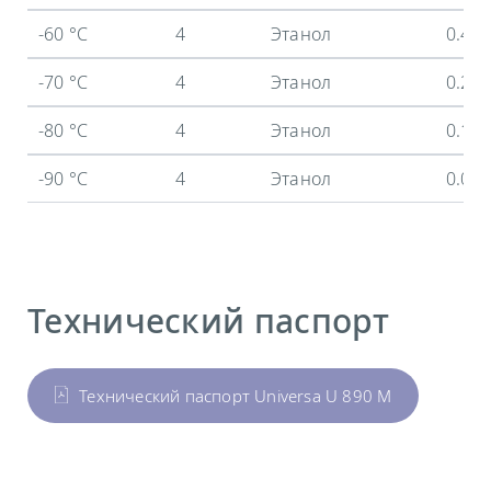
-60 °C
4
Этанол
0.46
-70 °C
4
Этанол
0.28
-80 °C
4
Этанол
0.12
-90 °C
4
Этанол
0.02
Технический паспорт
Технический паспорт Universa U 890 M