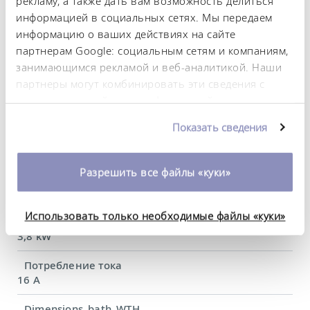
рекламу, а также дать вам возможность делиться
Диапазон рабочих температур
информацией в социальных сетях. Мы передаем
-90 ... 200 °C
информацию о ваших действиях на сайте
Рабочий диапазон температур
партнерам Google: социальным сетям и компаниям,
-90 ... 200 °C
занимающимся рекламой и веб-аналитикой. Наши
партнеры могут комбинировать эти сведения с
Диапазон температуры окружающей среды
предоставленной вами информацией, а также
5 ... 40 °C
данными, которые они получили при
Показать сведения
использовании вами их сервисов. Вы можете
Постоянство температурного режима
0,01 ± K
изменить или отозвать свое согласие в любое
время. Более подробную информацию об этом вы
Разрешить все файлы «куки»
Heating_range
можете найти в нашей
политике
2.8 ... 3.7 kW
конфиденциальности
.
Использовать только необходимые файлы «куки»
Потребляемая мощность, макс.
3,8 kW
Потребление тока
16 A
Dimensions_bath_WTH