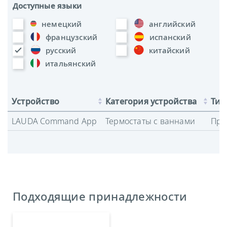
Доступные языки
немецкий
английский
французский
испанский
русский
китайский
итальянский
Устройство
Категория устройства
Тип
LAUDA Command App
Термостаты с ваннами
Про
Подходящие принадлежности