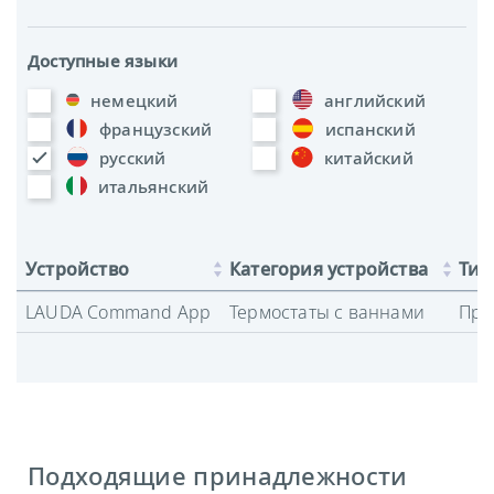
Доступные языки
немецкий
английский
французский
испанский
русский
китайский
итальянский
Устройство
Категория устройства
Тип
LAUDA Command App
Термостаты с ваннами
Про
Подходящие принадлежности