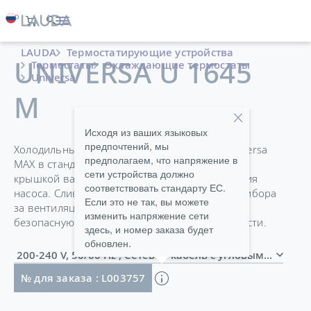
LAUDA
Термостатирующие устройства
UNIVERSA U 1645
Термостаты
Охлаждающие термостаты
Universa
M
Исходя из ваших языковых
предпочтений, мы
Холодильные термостаты Universa PRO и Universa
предполагаем, что напряжение в
MAX в стандартной комплектации оснащены
сети устройства должно
крышкой ванны и патрубками для подключения
соответствовать стандарту ЕС.
насоса. Сливной кран на передней панели прибора
Если это не так, вы можете
за вентиляционной решеткой облегчает
изменить напряжение сети
безопасную замену термостатирующей жидкости.
здесь, и номер заказа будет
обновлен.
200-240 V, 50/60 Hz , Сетевой кабель с угловым 
№ для заказа : L003757