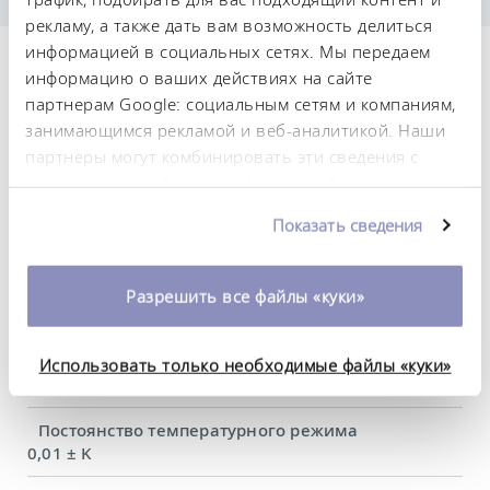
рекламу, а также дать вам возможность делиться
информацией в социальных сетях. Мы передаем
Технические
информацию о ваших действиях на сайте
партнерам Google: социальным сетям и компаниям,
характеристики (согл.
занимающимся рекламой и веб-аналитикой. Наши
DIN 12876)
партнеры могут комбинировать эти сведения с
предоставленной вами информацией, а также
данными, которые они получили при
Диапазон рабочих температур
Показать сведения
использовании вами их сервисов. Вы можете
-45 ... 200 °C
изменить или отозвать свое согласие в любое
время. Более подробную информацию об этом вы
Рабочий диапазон температур
Разрешить все файлы «куки»
можете найти в нашей
политике
-45 ... 200 °C
конфиденциальности
.
Диапазон температуры окружающей среды
Использовать только необходимые файлы «куки»
5 ... 40 °C
Постоянство температурного режима
0,01 ± K