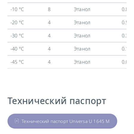
-10 °C
8
Этанол
0.86
-20 °C
4
Этанол
0.58
-30 °C
4
Этанол
0.35
-40 °C
4
Этанол
0.15
-45 °C
4
Этанол
0.07
Технический паспорт
Технический паспорт Universa U 1645 M