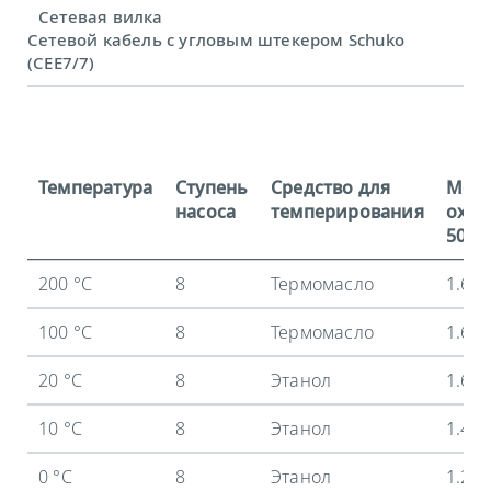
Сетевая вилка
Сетевой кабель с угловым штекером Schuko
(CEE7/7)
Температура
Ступень
Средство для
Мощ
насоса
темперирования
охла
50 Гц
200 °C
8
Термомасло
1.6 
100 °C
8
Термомасло
1.6 
20 °C
8
Этанол
1.6 
10 °C
8
Этанол
1.45
0 °C
8
Этанол
1.2 