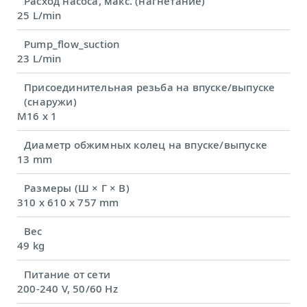
Расход насоса, макс. (нагнетание)
25 L/min
Pump_flow_suction
23 L/min
Присоединительная резьба на впуске/выпуске
(снаружи)
M16 x 1
Диаметр обжимных колец на впуске/выпуске
13 mm
Размеры (Ш × Г × В)
310 x 610 x 757 mm
Вес
49 kg
Питание от сети
200-240 V, 50/60 Hz