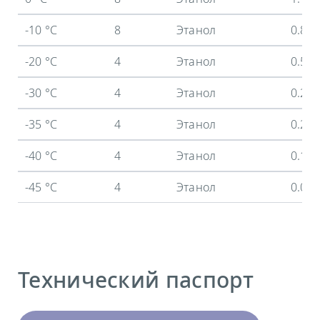
-10 °C
8
Этанол
0.84
-20 °C
4
Этанол
0.52
-30 °C
4
Этанол
0.28
-35 °C
4
Этанол
0.2 
-40 °C
4
Этанол
0.13
-45 °C
4
Этанол
0.07
Технический паспорт