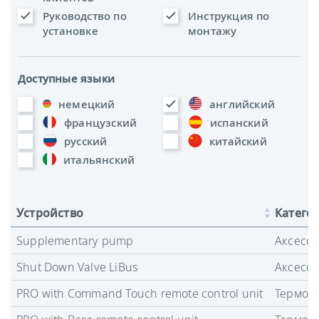
Руководство по
Инструкция по
установке
монтажу
Доступные языки
немецкий
английский
французский
испанский
русский
китайский
итальянский
Устройство
Катего
Supplementary pump
Аксесс
Shut Down Valve LiBus
Аксесс
PRO with Command Touch remote control unit
Термост