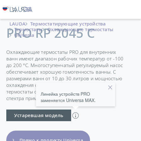
LAUDA
Термостатирующие устройства
PRO RP 2045 C
Термостаты
Охлаждающие термостаты
Universa
Охлаждающие термостаты PRO для внутренних
ванн имеют диапазон рабочих температур от -100
до 200 °C. Многоступенчатый регулируемый насос
обеспечивает хорошую гомогенность ванны. С
размерами ванн от 10 до 30 литров и мощностью
охлаждения от 0,4 до 1,5 кВт, охлаждаемые
термостаты с ванной подходят для широкого
Линейка устройств PRO
спектра применений.
заменяется Universa MAX.
Устаревшая модель
Прямо к продукту Universa