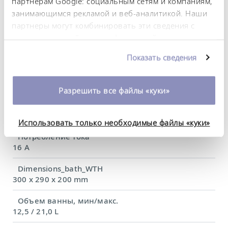
партнерам Google: социальным сетям и компаниям,
Диапазон температуры окружающей среды
занимающимся рекламой и веб-аналитикой. Наши
5 ... 40 °C
партнеры могут комбинировать эти сведения с
предоставленной вами информацией, а также
Постоянство температурного режима
данными, которые они получили при
0,01 ± K
Показать сведения
использовании вами их сервисов. Вы можете
Теплопроизводительность, макс.
изменить или отозвать свое согласие в любое
3,6 kW
время. Более подробную информацию об этом вы
Разрешить все файлы «куки»
можете найти в нашей
политике
Потребляемая мощность, макс.
конфиденциальности
.
3,7 kW
Использовать только необходимые файлы «куки»
Потребление тока
16 A
Dimensions_bath_WTH
300 x 290 x 200 mm
Объем ванны, мин/макс.
12,5 / 21,0 L