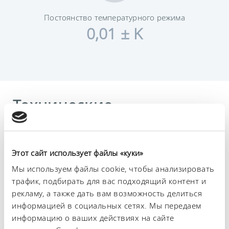
Постоянство температурного режима
0,01 ± K
Технические
характеристики (согл.
DIN 12876)
Этот сайт использует файлы «куки»
Мы используем файлы cookie, чтобы анализировать
Диапазон рабочих температур
трафик, подбирать для вас подходящий контент и
-45 ... 200 °C
рекламу, а также дать вам возможность делиться
Рабочий диапазон температур
информацией в социальных сетях. Мы передаем
-45 ... 200 °C
информацию о ваших действиях на сайте