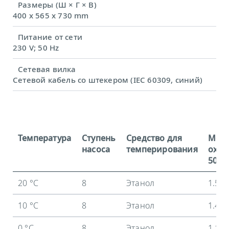
Размеры (Ш × Г × В)
400 x 565 x 730 mm
Питание от сети
230 V; 50 Hz
Сетевая вилка
Сетевой кабель со штекером (IEC 60309, синий)
Температура
Ступень
Средство для
Мощ
насоса
темперирования
охла
50 Гц
20 °C
8
Этанол
1.5 
10 °C
8
Этанол
1.43
0 °C
8
Этанол
1.17