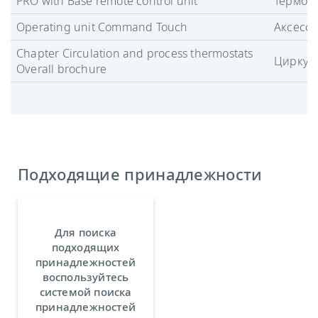
PRO with Base remote control unit
Термост
Operating unit Command Touch
Аксесс
Chapter Circulation and process thermostats
Циркул
Overall brochure
Подходящие принадлежности
Для поиска
подходящих
принадлежностей
воспользуйтесь
системой поиска
принадлежностей