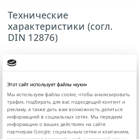
Технические
характеристики (согл.
DIN 12876)
Диапазон рабочих температур
-30 ... 200 °C
Диапазон температуры окружающей среды
5 ... 40 °C
Этот сайт использует файлы «куки»
Мы используем файлы cookie, чтобы анализировать
Постоянство температурного режима
трафик, подбирать для вас подходящий контент и
0.02 ± K
рекламу, а также дать вам возможность делиться
Теплопроизводительность, макс.
информацией в социальных сетях. Мы передаем
1.8 kW
информацию о ваших действиях на сайте
партнерам Google: социальным сетям и компаниям,
Потребляемая мощность, макс.
занимающимся рекламой и веб-аналитикой. Наши