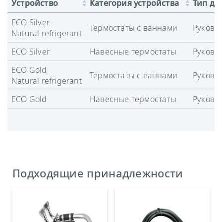
Устройство
Категория устройства
Тип до
ECO Silver
Термостаты с ваннами
Руково
Natural refrigerant
ECO Silver
Навесные термостаты
Руково
ECO Gold
Термостаты с ваннами
Руково
Natural refrigerant
ECO Gold
Навесные термостаты
Руково
Подходящие принадлежности