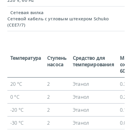
Сетевая вилка
Сетевой кабель с угловым штекером Schuko
(CEE7/7)
Температура
Ступень
Средство для
Мощ
насоса
темперирования
охла
60 Гц
20 °C
2
Этанол
0.3 
0 °C
2
Этанол
0.24
-20 °C
2
Этанол
0.1 
-30 °C
2
Этанол
0.02