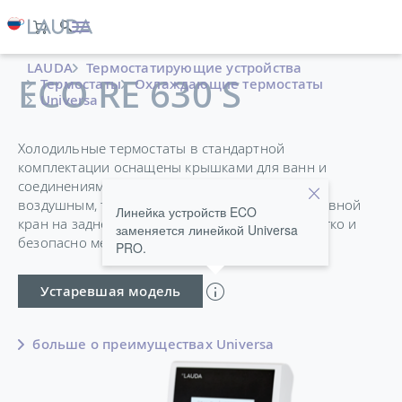
LAUDA
Термостатирующие устройства
ECO RE 630 S
Термостаты
Охлаждающие термостаты
Universa
Холодильные термостаты в стандартной
комплектации оснащены крышками для ванн и
соединениями для насоса и выпускаются как с
воздушным, так и с водяным охлаждением. Сливной
Линейка устройств ECO
кран на задней стороне прибора позволяет легко и
заменяется линейкой Universa
безопасно менять температуру теплоносителя.
PRO.
Устаревшая модель
больше о преимуществах Universa