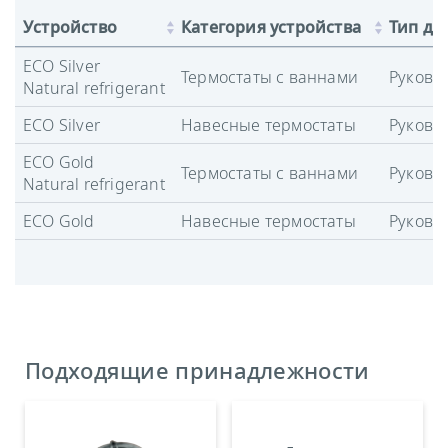
Устройство
Категория устройства
Тип до
ECO Silver
Термостаты с ваннами
Руково
Natural refrigerant
ECO Silver
Навесные термостаты
Руково
ECO Gold
Термостаты с ваннами
Руково
Natural refrigerant
ECO Gold
Навесные термостаты
Руково
Подходящие принадлежности