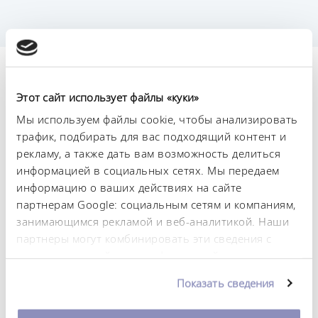
Технические
Этот сайт использует файлы «куки»
характеристики (согл.
Мы используем файлы cookie, чтобы анализировать
DIN 12876)
трафик, подбирать для вас подходящий контент и
рекламу, а также дать вам возможность делиться
информацией в социальных сетях. Мы передаем
Диапазон рабочих температур
информацию о ваших действиях на сайте
-15 ... 200 °C
партнерам Google: социальным сетям и компаниям,
Диапазон температуры окружающей среды
занимающимся рекламой и веб-аналитикой. Наши
5 ... 40 °C
партнеры могут комбинировать эти сведения с
предоставленной вами информацией, а также
Постоянство температурного режима
данными, которые они получили при
0.02 ± K
Показать сведения
использовании вами их сервисов. Вы можете
изменить или отозвать свое согласие в любое
Теплопроизводительность, макс.