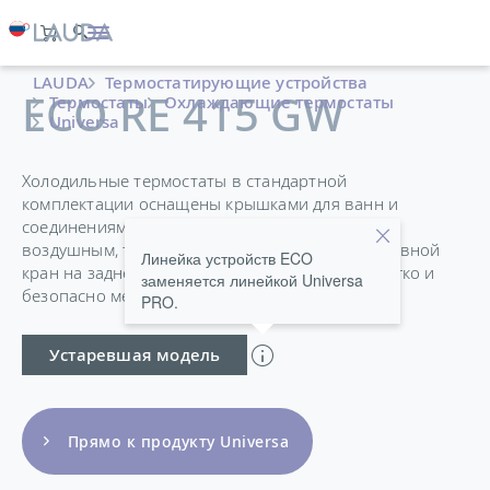
LAUDA
Термостатирующие устройства
ECO RE 415 GW
Термостаты
Охлаждающие термостаты
Universa
Холодильные термостаты в стандартной
комплектации оснащены крышками для ванн и
соединениями для насоса и выпускаются как с
воздушным, так и с водяным охлаждением. Сливной
Линейка устройств ECO
кран на задней стороне прибора позволяет легко и
заменяется линейкой Universa
безопасно менять температуру теплоносителя.
PRO.
Устаревшая модель
Прямо к продукту Universa