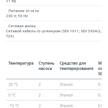
21 kg
Питание от сети
230 V; 50 Hz
Сетевая вилка
Сетевой кабель со штекером (SEV 1011, SEV 5934/2,
T23)
Температура
Ступень
Средство для
Мощ
насоса
темперирования
охла
50 Гц
20 °C
2
Этанол
0.18
0 °C
2
Этанол
0.12
-15 °C
2
Этанол
0.03