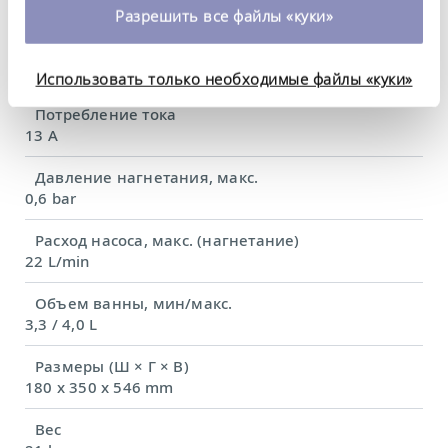
время. Более подробную информацию об этом вы
2.6 kW
Разрешить все файлы «куки»
можете найти в нашей
политике
Потребляемая мощность, макс.
конфиденциальности
.
2.8 kW
Использовать только необходимые файлы «куки»
Потребление тока
13 A
Давление нагнетания, макс.
0,6 bar
Расход насоса, макс. (нагнетание)
22 L/min
Объем ванны, мин/макс.
3,3 / 4,0 L
Размеры (Ш × Г × В)
180 x 350 x 546 mm
Вес