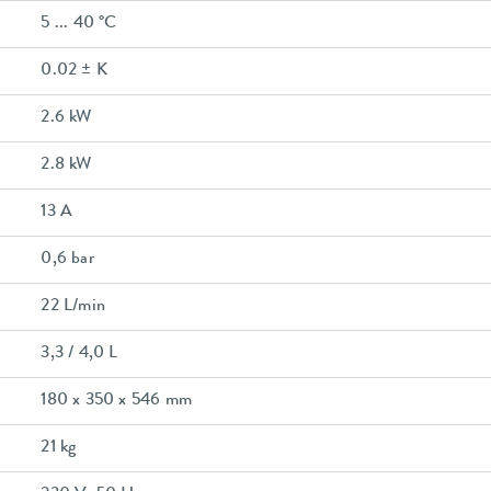
5 ... 40 °C
0.02 ± K
2.6 kW
2.8 kW
13 A
0,6 bar
22 L/min
3,3 / 4,0 L
180 x 350 x 546 mm
21 kg