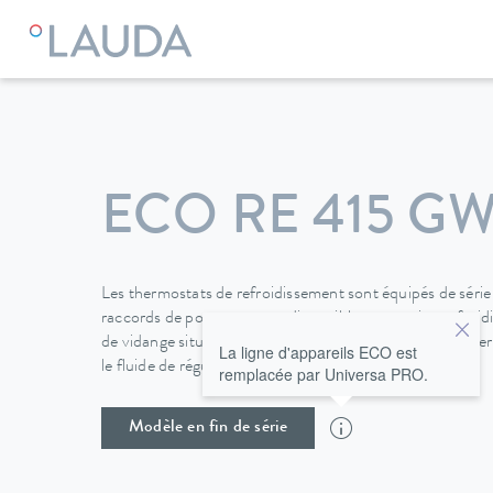
LAUDA
Appareils de thermorégulation
Thermostats
Cry
ECO RE 415 G
Les thermostats de refroidissement sont équipés de série
raccords de pompe et sont disponibles en version refroidi
de vidange situé à l'arrière de l'appareil permet de change
La ligne d'appareils ECO est
le fluide de régulation de température.
remplacée par Universa PRO.
Modèle en fin de série