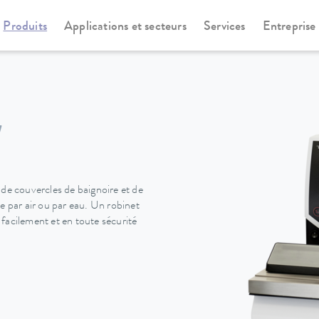
Produits
Applications et secteurs
Services
Entreprise
othermostats
Universa
W
 de couvercles de baignoire et de
e par air ou par eau. Un robinet
r facilement et en toute sécurité