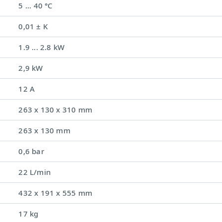
5 ... 40 °C
0,01 ± K
1.9 ... 2.8 kW
2,9 kW
12 A
263 x 130 x 310 mm
263 x 130 mm
0,6 bar
22 L/min
432 x 191 x 555 mm
17 kg