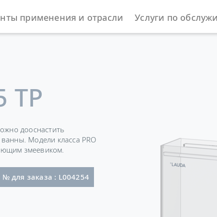
нты применения и отрасли
Услуги по обслуж
ы
Нагревающие термостаты
Universa с прозрачной ва
5 TP
можно дооснастить
 ванны. Модели класса PRO
ающим змеевиком.
 со штекером (GB2099, 15934)
№ для заказа : L004254