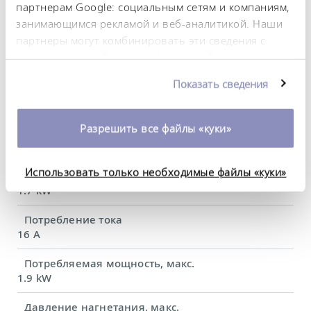
охлаждением
партнерам Google: социальным сетям и компаниям,
20 ... 300 °C
занимающимся рекламой и веб-аналитикой. Наши
партнеры могут комбинировать эти сведения с
Рабочий диапазон температур
предоставленной вами информацией, а также
0 ... 300 °C
данными, которые они получили при
Показать сведения
Диапазон температуры окружающей среды
использовании вами их сервисов. Вы можете
5 ... 40 °C
изменить или отозвать свое согласие в любое
время. Более подробную информацию об этом вы
Разрешить все файлы «куки»
Постоянство температурного режима
можете найти в нашей
политике
0.01 ± K
конфиденциальности
.
Использовать только необходимые файлы «куки»
Теплопроизводительность, макс.
1.7 kW
Потребление тока
16 A
Потребляемая мощность, макс.
1.9 kW
Давление нагнетания, макс.