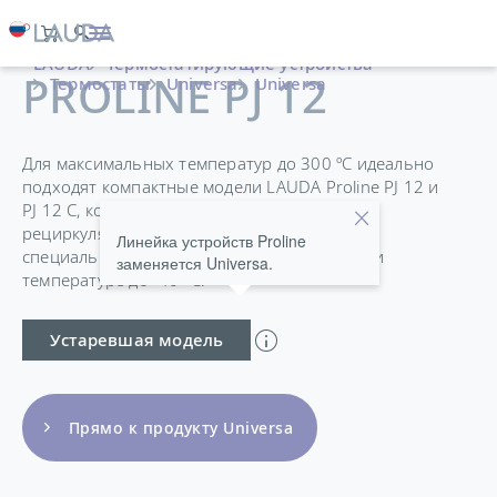
LAUDA
Термостатирующие устройства
PROLINE PJ 12
Термостаты
Universa
Universa
Для максимальных температур до 300 ºC идеально
подходят компактные модели LAUDA Proline PJ 12 и
PJ 12 C, которые также могут работать с
рециркуляционным холодильником LAUDA,
Линейка устройств Proline
специально разработанным для работы при
заменяется Universa.
температуре до -40 °C.
Устаревшая модель
Прямо к продукту Universa