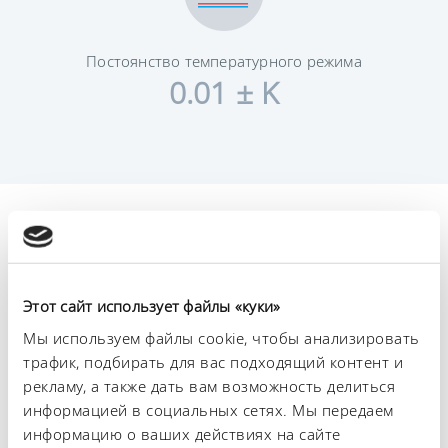
Постоянство температурного режима
0.01 ± K
Технические
характеристики (согл.
DIN 12876)
Этот сайт использует файлы «куки»
Мы используем файлы cookie, чтобы анализировать
трафик, подбирать для вас подходящий контент и
Диапазон рабочих температур
рекламу, а также дать вам возможность делиться
30 ... 300 °C
информацией в социальных сетях. Мы передаем
Диапазон рабочих температур с водяным
информацию о ваших действиях на сайте