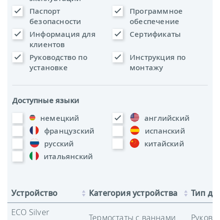
Паспорт
Программное
безопасности
обеспечение
Информация для
Сертификаты
клиентов
Руководство по
Инструкция по
установке
монтажу
Доступные языки
немецкий
английский
французский
испанский
русский
китайский
итальянский
Устройство
Категория устройства
Тип до
ECO Silver
Термостаты с ваннами
Руково