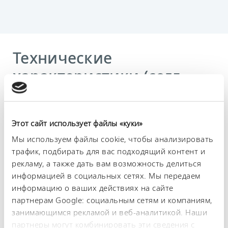
Технические
характеристики (согл.
DIN 12876)
Этот сайт использует файлы «куки»
Диапазон рабочих температур
-25 ... 200 °C
Мы используем файлы cookie, чтобы анализировать
трафик, подбирать для вас подходящий контент и
Диапазон температуры окружающей среды
рекламу, а также дать вам возможность делиться
5 ... 40 °C
информацией в социальных сетях. Мы передаем
информацию о ваших действиях на сайте
Постоянство температурного режима
партнерам Google: социальным сетям и компаниям,
0.02 ± K
занимающимся рекламой и веб-аналитикой. Наши
Теплопроизводительность, макс.
партнеры могут комбинировать эти сведения с