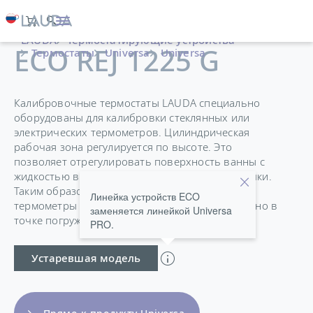
LAUDA
Термостатирующие устройства
ECO REJ 1225 G
Термостаты
Universa
Universa
Калибровочные термостаты LAUDA специально
оборудованы для калибровки стеклянных или
электрических термометров. Цилиндрическая
рабочая зона регулируется по высоте. Это
позволяет отрегулировать поверхность ванны с
жидкостью в рабочей зоне выше высоты крышки.
Таким образом, полностью погруженные
Линейка устройств ECO
термометры могут считываться непосредственно в
заменяется линейкой Universa
точке погружения.
PRO.
Устаревшая модель