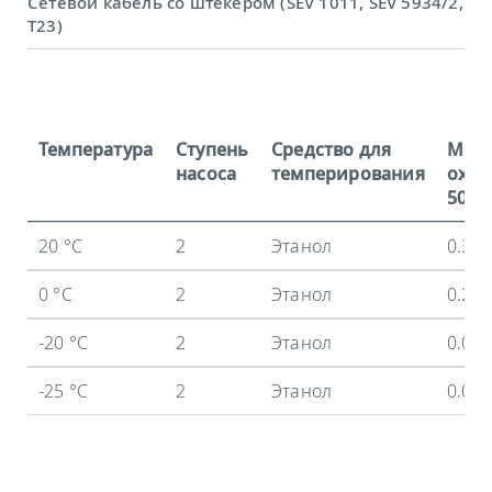
Сетевой кабель со штекером (SEV 1011, SEV 5934/2,
T23)
Температура
Ступень
Средство для
Мощ
насоса
темперирования
охла
50 Гц
20 °C
2
Этанол
0.3 
0 °C
2
Этанол
0.24
-20 °C
2
Этанол
0.09
-25 °C
2
Этанол
0.04