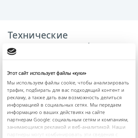
Технические
характеристики (согл.
DIN 12876)
Этот сайт использует файлы «куки»
Диапазон рабочих температур
-25 ... 200 °C
Мы используем файлы cookie, чтобы анализировать
трафик, подбирать для вас подходящий контент и
Диапазон температуры окружающей среды
рекламу, а также дать вам возможность делиться
5 ... 40 °C
информацией в социальных сетях. Мы передаем
информацию о ваших действиях на сайте
Постоянство температурного режима
партнерам Google: социальным сетям и компаниям,
0.02 ± K
занимающимся рекламой и веб-аналитикой. Наши
Теплопроизводительность, макс.
партнеры могут комбинировать эти сведения с