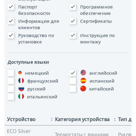
Паспорт
Программное
безопасности
обеспечение
Информация для
Сертификаты
клиентов
Руководство по
Инструкция по
установке
монтажу
Доступные языки
немецкий
английский
французский
испанский
русский
китайский
итальянский
Устройство
Категория устройства
Тип до
ECO Silver
Термостаты с ваннами
Руково