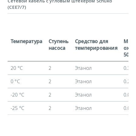
Сетевой кабель с угловым штекером Schuko
(CEE7/7)
Температура
Ступень
Средство для
Мощ
насоса
темперирования
охла
50 Гц
20 °C
2
Этанол
0.3 
0 °C
2
Этанол
0.24
-20 °C
2
Этанол
0.09
-25 °C
2
Этанол
0.04