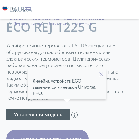
LAUDA
Термостатирующие устройства
ECO REJ 1225 G
Термостаты
Universa
Universa
Калибровочные термостаты LAUDA специально
оборудованы для калибровки стеклянных или
электрических термометров. Цилиндрическая
рабочая зона регулируется по высоте. Это
позволяет отрегулировать поверхность ванны с
жидкостью в рабочей зоне выше высоты крышки.
Линейка устройств ECO
Таким образом, полностью погруженные
заменяется линейкой Universa
термометры могут считываться непосредственно в
PRO.
точке погружения.
Устаревшая модель