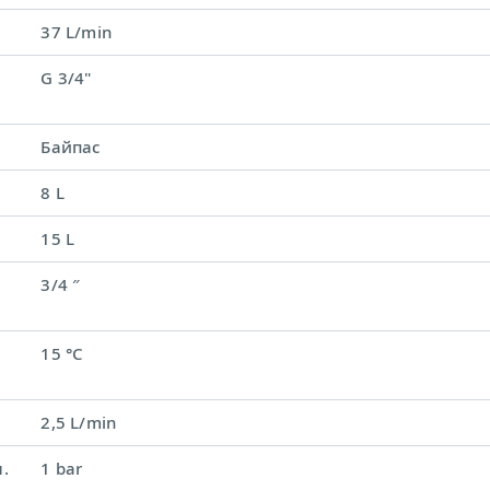
37 L/min
G 3/4"
Байпас
8 L
15 L
3/4 ″
15 °C
2,5 L/min
.
1 bar