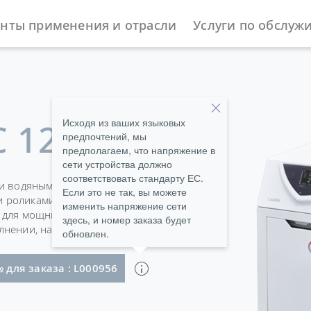
нты применения и отрасли
Услуги по обслуж
ы
Циркуляционные и процесс-термостаты
Variocool
Исходя из ваших языковых
 1200 W
предпочтений, мы
предполагаем, что напряжение в
сети устройства должно
соответствовать стандарту ЕС.
ли водяным охлаждением
Если это не так, вы можете
 роликами. Звукоизоляция
изменить напряжение сети
ы для мощных
здесь, и номер заказа будет
нении, начиная с VC 5000.
обновлен.
штекером Schuko (CEE7/7)
 для заказа : L000956