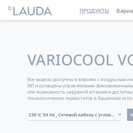
ПРОДУКТЫ
Вариа
LAUDA
Термостатирующие устройства
Термостат
VARIOCOOL VC
Все модели доступны в версиях с воздушным и
(W) и оснащены управляемыми фиксированными
или возможность наружной установки доступн
технологических термостатов в башенном испол
230 V; 50 Hz , Сетевой кабель с угловым 
№