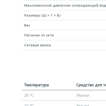
Максимальное давление охлаждающей во
Размеры (Ш × Г × В)
Вес
Питание от сети
Сетевая вилка
Температура
Средство для 
20 °C
Этанол
10 °C
Этанол