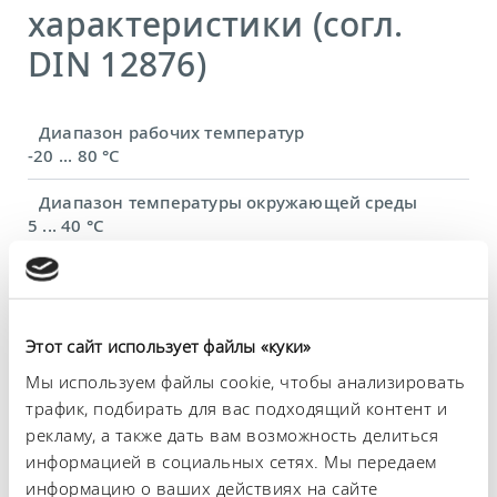
характеристики (согл.
DIN 12876)
Диапазон рабочих температур
-20 ... 80 °C
Диапазон температуры окружающей среды
5 ... 40 °C
Постоянство температурного режима
0,05 ± K
Теплопроизводительность, макс.
Этот сайт использует файлы «куки»
1 kW
Мы используем файлы cookie, чтобы анализировать
трафик, подбирать для вас подходящий контент и
Потребляемая мощность, макс.
рекламу, а также дать вам возможность делиться
2,6 kW
информацией в социальных сетях. Мы передаем
Потребление тока
информацию о ваших действиях на сайте