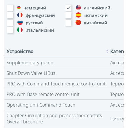
немецкий
английский
французский
испанский
русский
китайский
итальянский
Устройство
Катего
Supplementary pump
Аксесс
Shut Down Valve LiBus
Аксесс
PRO with Command Touch remote control unit
Термост
PRO with Base remote control unit
Термост
Operating unit Command Touch
Аксесс
Chapter Circulation and process thermostats
Циркул
Overall brochure