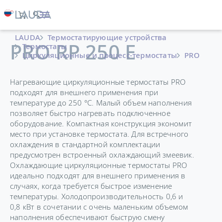
LAUDA
Термостатирующие устройства
PRO RP 250 E
Термостаты
Циркуляционные и процесс-термостаты
PRO
Нагревающие циркуляционные термостаты PRO
подходят для внешнего применения при
температуре до 250 °C. Малый объем наполнения
позволяет быстро нагревать подключенное
оборудование. Компактная конструкция экономит
место при установке термостата. Для встречного
охлаждения в стандартной комплектации
предусмотрен встроенный охлаждающий змеевик.
Охлаждающие циркуляционные термостаты PRO
идеально подходят для внешнего применения в
случаях, когда требуется быстрое изменение
температуры. Холодопроизводительность 0,6 и
0,8 кВт в сочетании с очень маленьким объемом
наполнения обеспечивают быструю смену