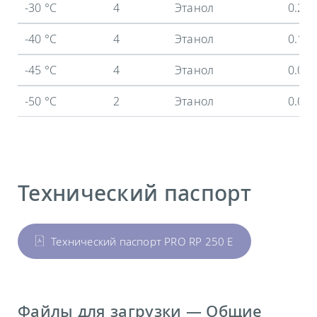
-30 °C
4
Этанол
0.29
-40 °C
4
Этанол
0.11
-45 °C
4
Этанол
0.04
-50 °C
2
Этанол
0.02
Технический паспорт
Технический паспорт PRO RP 250 E
Файлы для загрузки — Общие