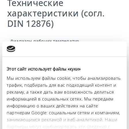
Технические
характеристики (согл.
DIN 12876)
Диапазон рабочих температур
-50 ... 200 °C
Рабочий диапазон температур
-50 ... 200 °C
Этот сайт использует файлы «куки»
Диапазон температуры окружающей среды
Мы используем файлы cookie, чтобы анализировать
5 ... 40 °C
трафик, подбирать для вас подходящий контент и
рекламу, а также дать вам возможность делиться
Постоянство температурного режима
информацией в социальных сетях. Мы передаем
0,05 ± K
информацию о ваших действиях на сайте
партнерам Google: социальным сетям и компаниям,
Теплопроизводительность, макс.
занимающимся рекламой и веб-аналитикой. Наши
2,3 kW
партнеры могут комбинировать эти сведения с