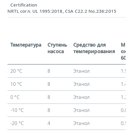
Certification
NRTL согл. UL 1995:2018, CSA C22.2 No.236:2015
Температура
Ступень
Средство для
Мощ
насоса
темперирования
охла
60 Гц
20 °C
8
Этанол
1.5 
10 °C
8
Этанол
1.44
0 °C
8
Этанол
1.2 
-10 °C
8
Этанол
0.84
-20 °C
4
Этанол
0.54