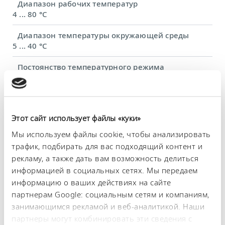
Диапазон рабочих температур
4 ... 80 °C
Диапазон температуры окружающей среды
5 ... 40 °C
Постоянство температурного режима
0.1 ± K
Теплопроизводительность, макс.
0.4 kW
Этот сайт использует файлы «куки»
Присоединительная резьба на впуске/выпуске
Мы используем файлы cookie, чтобы анализировать
(снаружи)
трафик, подбирать для вас подходящий контент и
Quick C. 1/4″
рекламу, а также дать вам возможность делиться
информацией в социальных сетях. Мы передаем
Объем наполнения, макс.
информацию о ваших действиях на сайте
0.32 L
партнерам Google: социальным сетям и компаниям,
Размеры (Ш × Г × В)
занимающимся рекламой и веб-аналитикой. Наши
261 x 368 x 312 mm
партнеры могут комбинировать эти сведения с