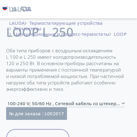
LAUDA
Термостатирующие устройства
LOOP L 250
Термостаты
Циркуляционные и процесс-термостаты
LOOP
Оба типа приборов с воздушным охлаждением
L 100 и L 250 имеют холодопроизводительность
120 и 250 Вт. В основном приборы рассчитаны на
варианты применения с постоянной температурой
и низкой потребляемой мощностью. При частичной
нагрузке оба типа устройств работают особенно
энергоэффективно и тихо.
100-240 V; 50/60 Hz , Сетевой кабель со штекером
№ для заказа : L002017