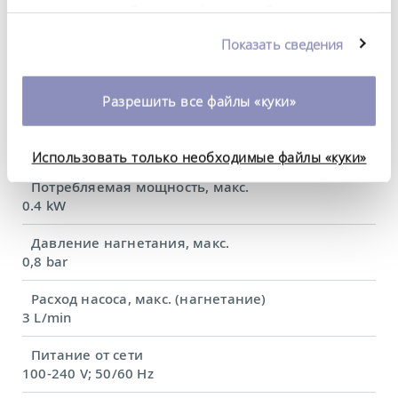
предоставленной вами информацией, а также
Вес
данными, которые они получили при
11 kg
Показать сведения
использовании вами их сервисов. Вы можете
изменить или отозвать свое согласие в любое
Уровень звукового давления
57 dB(A)
время. Более подробную информацию об этом вы
Разрешить все файлы «куки»
можете найти в нашей
политике
Вес нетто
конфиденциальности
.
10.8 kg
Использовать только необходимые файлы «куки»
Потребляемая мощность, макс.
0.4 kW
Давление нагнетания, макс.
0,8 bar
Расход насоса, макс. (нагнетание)
3 L/min
Питание от сети
100-240 V; 50/60 Hz