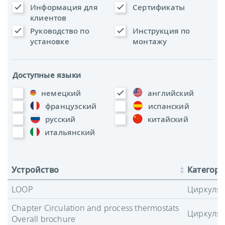
Информация для
Сертификаты
клиентов
Руководство по
Инструкция по
установке
монтажу
Доступные языки
немецкий
английский
французский
испанский
русский
китайский
итальянский
Устройство
Категори
LOOP
Циркуляц
Chapter Circulation and process thermostats
Циркуляц
Overall brochure