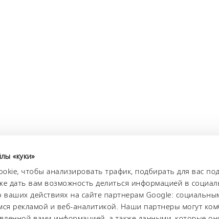
йлы «куки»
okie, чтобы анализировать трафик, подбирать для вас п
акже дать вам возможность делиться информацией в социал
ваших действиях на сайте партнерам Google: социальным
ся рекламой и веб-аналитикой. Наши партнеры могут ко
та данных
Безопасность
Карта сайта
авленной вами информацией, а также данными, которые он