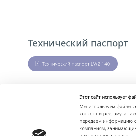
Технический паспорт
Технический паспорт LWZ 140
Этот сайт использует фа
LAUDA Scientific
Информационный
Мы используем файлы co
бюллетень
контент и рекламу, а т
передаем информацию о 
компаниям, занимающим
О нас
Сроки и условия
Условия гарантии
Защи
эти сведения с предост