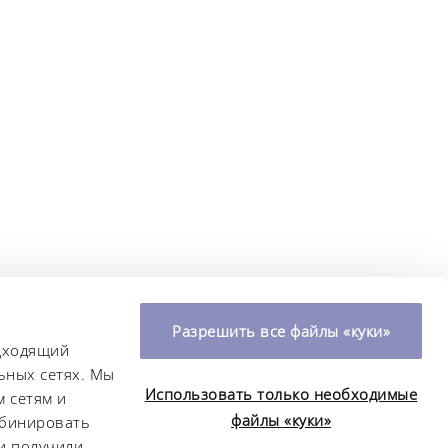
Разрешить все файлы «куки»
одходящий
ьных сетях. Мы
Использовать только необходимые
 сетям и
файлы «куки»
мбинировать
и получили