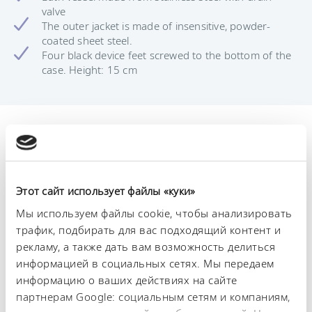
valve
The outer jacket is made of insensitive, powder-
coated sheet steel.
Four black device feet screwed to the bottom of the
case. Height: 15 cm
Технические
характеристики (согл.
DIN 12876)
Этот сайт использует файлы «куки»
Мы используем файлы cookie, чтобы анализировать
трафик, подбирать для вас подходящий контент и
Размеры (Ш × Г × В)
350 x 803 x 250 mm
рекламу, а также дать вам возможность делиться
информацией в социальных сетях. Мы передаем
Полезная площадь Ширина
информацию о ваших действиях на сайте
300 mm
партнерам Google: социальным сетям и компаниям,