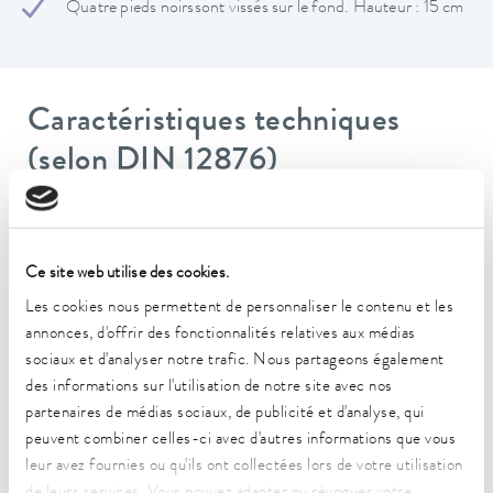
Quatre pieds noirssont vissés sur le fond. Hauteur : 15 cm
Caractéristiques techniques
(selon DIN 12876)
Dimensions (l x P x H)
350 x 803 x 250 mm
Ce site web utilise des cookies.
Surface utile largeur
Les cookies nous permettent de personnaliser le contenu et les
300 mm
annonces, d'offrir des fonctionnalités relatives aux médias
sociaux et d'analyser notre trafic. Nous partageons également
Surface utile profondeur
des informations sur l'utilisation de notre site avec nos
750 mm
partenaires de médias sociaux, de publicité et d'analyse, qui
peuvent combiner celles-ci avec d'autres informations que vous
Profondeur d'immersion
leur avez fournies ou qu'ils ont collectées lors de votre utilisation
180 mm