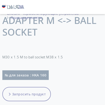
LAUDA
Термостатирующие устройства
ADAPTER M <-> BALL
Принадлежности
SOCKET
M30 x 1.5 M to ball socket M38 x 1.5
№ для заказа : HKA 160
Запросить продукт