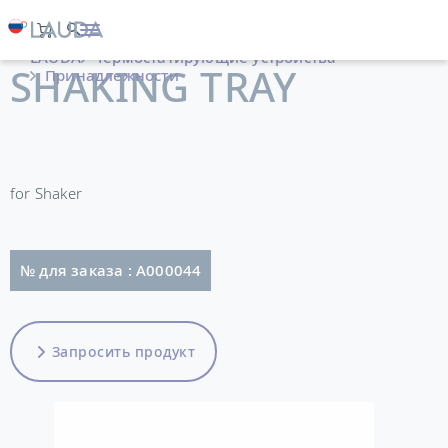
LAUDA
Термостатирующие устройства
SHAKING TRAY
Принадлежности
for Shaker
№ для заказа : A000044
Запросить продукт