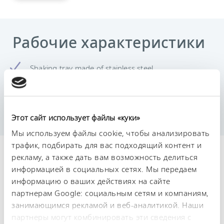
Рабочие характеристики
Shaking tray made of stainless steel.
With perforated grid to accommodate clamps for
Erlenmeyer flasks and separating funnels as well as
to fix test tube racks A000059 and A000060.
Hole grid: 12 mm, hole diameter: 4.2 mm
Этот сайт использует файлы «куки»
Мы используем файлы cookie, чтобы анализировать
трафик, подбирать для вас подходящий контент и
Технические
рекламу, а также дать вам возможность делиться
информацией в социальных сетях. Мы передаем
характеристики (согл.
информацию о ваших действиях на сайте
DIN 12876)
партнерам Google: социальным сетям и компаниям,
занимающимся рекламой и веб-аналитикой. Наши
партнеры могут комбинировать эти сведения с