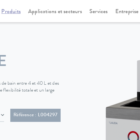
Produits
Applications et secteurs
Services
Entreprise
rmostats chauffants
Universa
E
de bain entre 4 et 40 L et des
lexibilité totale et un large
 (NEMA 5-15P)
Référence : L004297